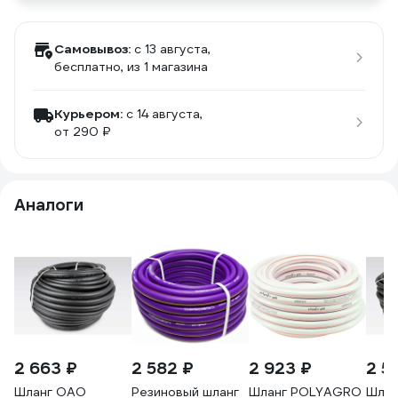
Самовывоз:
c 13 августа,
бесплатно
, из 1 магазина
Курьером:
c 14 августа,
от 290 ₽
Аналоги
2 663 ₽
2 582 ₽
2 923 ₽
2 5
Шланг ОАО
Резиновый шланг
Шланг POLYAGRO
Шлан