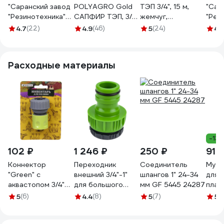
"Саранский завод
POLYAGRO Gold
ТЭП 3/4", 15 м,
"Сар
"Резинотехника"
САПФИР ТЭП, 3/4",
жемчуг,
"Рез
резиновый,
15 м,
резиновый
рези
4.7
(22)
4.9
(46)
5
(24)
4.
армированный, д.
армированный,
армированный
арми
20мм 4 Атм СзРТ
трёхслойный,
трёхслойный
18мм
(рукав)
морозостойкий
морозостойкий
(рука
Расходные материалы
поливочный 20м
7559715
7558515
поли
СЗРТ 20-0,4-В
СЗРТ
20м
20м
-13
102 ₽
1 246 ₽
250 ₽
91 
Коннектор
Переходник
Соединитель
Муфт
"Green" с
внешний 3/4"-1"
шлангов 1" 24-34
для 
аквастопом 3/4"
для большого
мм GF 5445 24287
плас
Добросад 784-
объема воды USP
3/4"
5
(6)
4.4
(8)
5
(7)
5
(
180
77395