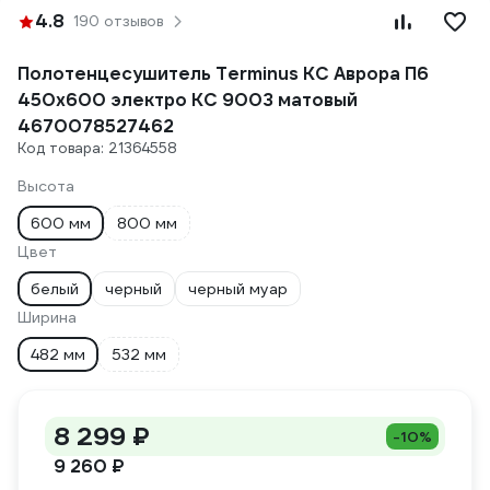
4.8
190 отзывов
Полотенцесушитель Terminus КС Аврора П6
450x600 электро КС 9003 матовый
4670078527462
Код товара: 21364558
Высота
600 мм
800 мм
Цвет
белый
черный
черный муар
Ширина
482 мм
532 мм
8 299 ₽
-10%
9 260 ₽