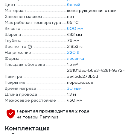
Цвет
белый
Материал
конструкционная сталь
Заполнен маслом
нет
Max рабочая температура
65 °С
Высота
600 мм
Ширина
482 мм
Глубина
76 мм
Вес нетто
2.853 кг
Напряжение
220 В
Форма
лесенка
Площадь обогрева
1.5 м²
26101dac-b6e3-4281-9a72-
Палитра
ae45dc273b5d
Покрытие
порошковое
Время нагрева
30 мин
Длина провода
1.3 м
Межосевое расстояние
450 мм
Гарантия производителя 2 года
на товары Terminus
Комплектация