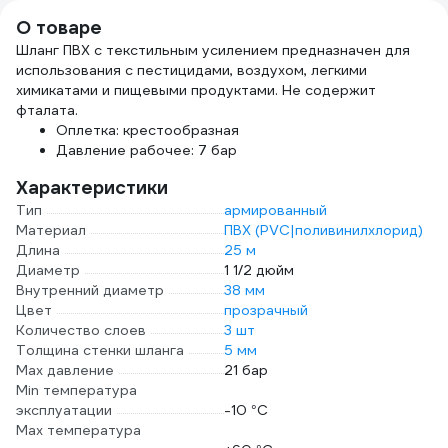
О товаре
Шланг ПВХ с текстильным усилением предназначен для
использования с пестицидами, воздухом, легкими
химикатами и пищевыми продуктами. Не содержит
фталата.
Оплетка: крестообразная
Давление рабочее: 7 бар
Характеристики
Тип
армированный
Материал
ПВХ (PVC|поливинилхлорид)
Длина
25 м
Диаметр
1 1/2 дюйм
Внутренний диаметр
38 мм
Цвет
прозрачный
Количество слоев
3 шт
Толщина стенки шланга
5 мм
Max давление
21 бар
Min температура
эксплуатации
-10 °С
Мах температура