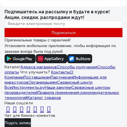
Подпишитесь
на рассылку
и будьте в курсе!
Акции, скидки, распродажи ждут!
Подписаться
Оригинальные товары с гарантией!
Установите мобильное приложение, чтобы информация по
заказам всегда была под рукой
Каталог
Адреса магазинов
Способы получения
Способы
оплаты
Что улучшить?
Контакты
О
Компании
Поставщикам
Партнерам
Информация для
инвесторов
Организациям
Сервисный центр
ВсеИнструменты.ру
Наши закупки
Сервисные центры
производителей
Правила применения рекомендательных
технологий
Каталог товаров
Наши соцсети
Чат для бизнес-клиентов
Подать заявку