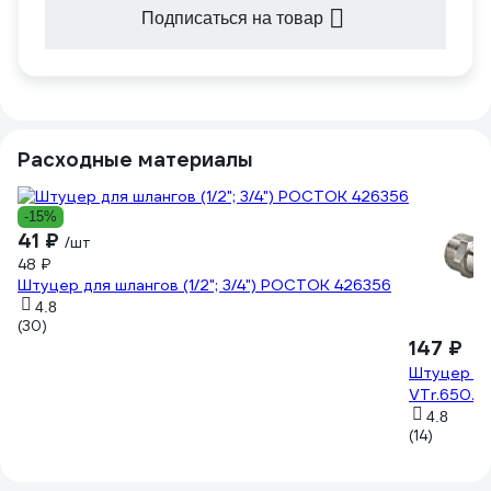
Подписаться на товар
Расходные материалы
-15%
41 ₽
/шт
48 ₽
Штуцер для шлангов (1/2"; 3/4") РОСТОК 426356
4.8
(30)
147 ₽
Штуцер дл
VTr.650.N
4.8
(14)