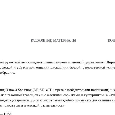
РАСХОДНЫЕ МАТЕРИАЛЫ
ВО
ой рукояткой велосипедного типа с курком и кнопкой управления. Шир
с леской и 255 мм при кошении диском или фрезой, с неразъемной усил
вибрацию.
шт, 3 ножа Swissnox (3T, 8T, 40T - фреза с победитовыми напайками) и 
как с газонной травой, так и с жесткими сорняками и кустарником. 40-з
олодых кустарников. Диск с 8-ю зубьями удобно применять для скашиван
я покоса травы и жесткой растительности.
— 1:25).