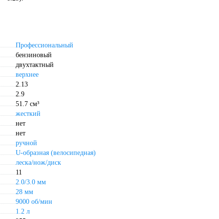
Профессиональный
бензиновый
двухтактный
верхнее
2.13
2.9
51.7 см³
жесткий
нет
нет
ручной
U-образная (велосипедная)
леска/нож/диск
11
2.0/3.0 мм
28 мм
9000 об/мин
1.2 л