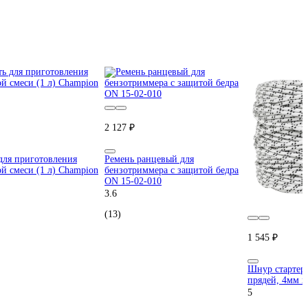
2 127 ₽
для приготовления
Ремень ранцевый для
й смеси (1 л) Champion
бензотриммера с защитой бедра
ON 15-02-010
3.6
(13)
1 545 ₽
Шнур стартера
прядей, 4мм 
5