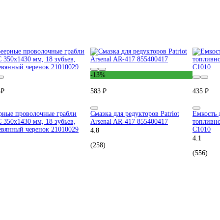
-13%
 ₽
583 ₽
435 ₽
рные проволочные грабли
Смазка для редукторов Patriot
Емкость 
 350x1430 мм, 18 зубьев,
Arsenal AR-417 855400417
топливно
евянный черенок 21010029
C1010
4.8
4.1
(258)
(556)