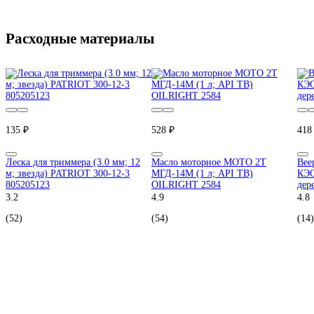
Расходные материалы
135 ₽
528 ₽
418
Леска для триммера (3.0 мм; 12
Масло моторное МОТО 2Т
Вее
м; звезда) PATRIOT 300-12-3
МГД-14М (1 л; API TB)
КЭС
805205123
OILRIGHT 2584
дер
3.2
4.9
4.8
(52)
(54)
(14)