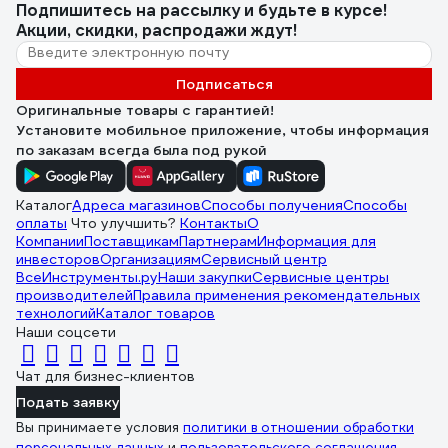
Подпишитесь
на рассылку
и будьте в курсе!
Акции, скидки, распродажи ждут!
Подписаться
Оригинальные товары с гарантией!
Установите мобильное приложение, чтобы информация
по заказам всегда была под рукой
Каталог
Адреса магазинов
Способы получения
Способы
оплаты
Что улучшить?
Контакты
О
Компании
Поставщикам
Партнерам
Информация для
инвесторов
Организациям
Сервисный центр
ВсеИнструменты.ру
Наши закупки
Сервисные центры
производителей
Правила применения рекомендательных
технологий
Каталог товаров
Наши соцсети
Чат для бизнес-клиентов
Подать заявку
Вы принимаете условия
политики в отношении обработки
персональных данных
и
пользовательского соглашения