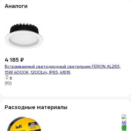
Аналоги
4 185 ₽
7
Встраиваемый светодиодный светильник FERON AL265,
Св
15W 4000К, 1200Lm, IP65, 41616
D
5
(10)
Расходные материалы
-13