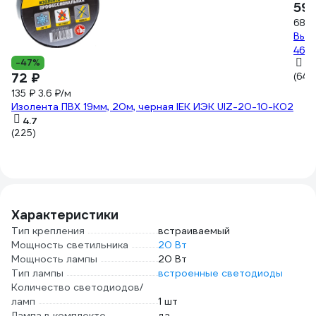
59 
68 ₽
Выкл
468
-47%
4.
72 ₽
(64)
135 ₽
3.6 ₽/м
Изолента ПВХ 19мм, 20м, черная IEK ИЭК UIZ-20-10-K02
4.7
(225)
Характеристики
Тип крепления
встраиваемый
Мощность светильника
20 Вт
Мощность лампы
20 Вт
Тип лампы
встроенные светодиоды
Количество светодиодов/
ламп
1 шт
Лампа в комплекте
да