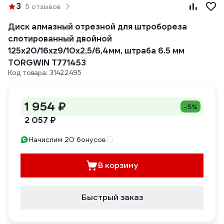
3
5 отзывов
Диск алмазный отрезной для штробореза
слотированный двойной
125х20/16хz9/10х2,5/6,4мм, штраба 6.5 мм
TORGWIN T771453
Код товара: 31422495
1 954 ₽
-5%
2 057 ₽
Начислим 20 бонусов
В корзину
Быстрый заказ