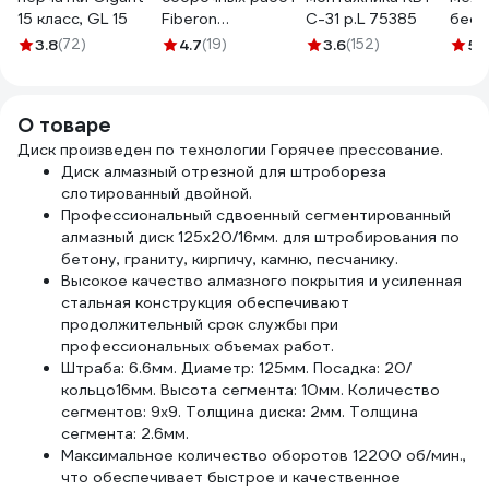
15 класс, GL 15
Fiberon
С-31 р.L 75385
бесп
полиэстер, 9/L,
WOR
3.8
(72)
4.7
(19)
3.6
(152)
5
(1
белые, 123108
(дыш
мате
встр
О товаре
поло
Диск произведен по технологии Горячее прессование.
,шир
Диск алмазный отрезной для штробореза
112м
слотированный двойной.
Профессиональный сдвоенный сегментированный
алмазный диск 125х20/16мм. для штробирования по
бетону, граниту, кирпичу, камню, песчанику.
Высокое качество алмазного покрытия и усиленная
стальная конструкция обеспечивают
продолжительный срок службы при
профессиональных объемах работ.
Штраба: 6.6мм. Диаметр: 125мм. Посадка: 20/
кольцо16мм. Высота сегмента: 10мм. Количество
сегментов: 9х9. Толщина диска: 2мм. Толщина
сегмента: 2.6мм.
Максимальное количество оборотов 12200 об/мин.,
что обеспечивает быстрое и качественное