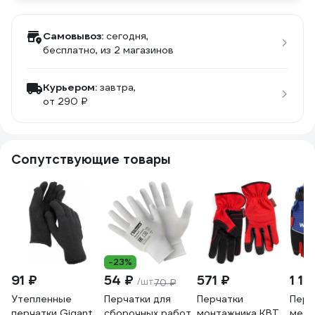
Самовывоз:
сегодня,
бесплатно
, из 2 магазинов
Курьером:
завтра,
от 290 ₽
Сопутствующие товары
-23%
91 ₽
54 ₽
571 ₽
1 19
/шт
70 ₽
Утепленные
Перчатки для
Перчатки
Перч
перчатки Gigant
сборочных работ
монтажника КВТ
меха