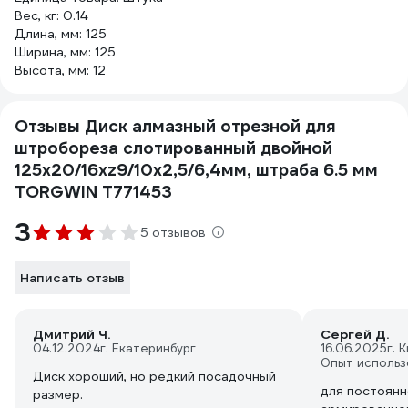
Вес, кг: 0.14
Длина, мм: 125
Ширина, мм: 125
Высота, мм: 12
Отзывы Диск алмазный отрезной для
штробореза слотированный двойной
125х20/16хz9/10х2,5/6,4мм, штраба 6.5 мм
TORGWIN T771453
3
5 отзывов
Написать отзыв
Дмитрий Ч.
Сергей Д.
04.12.2024
г. Екатеринбург
16.06.2025
г. 
Опыт использ
Диск хороший, но редкий посадочный
для постоянн
размер.