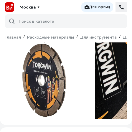
Москва
Для юрлиц
Поиск в каталоге
Главная
/
Расходные материалы
/
Для инструмента
/
Для