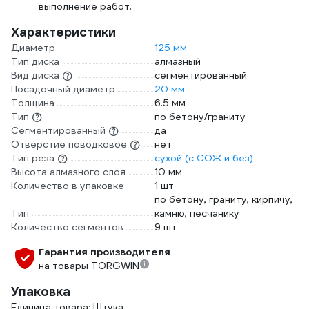
выполнение работ.
Характеристики
Диаметр
125 мм
Тип диска
алмазный
Вид диска
сегментированный
Посадочный диаметр
20 мм
Толщина
6.5 мм
Тип
по бетону/граниту
Сегментированный
да
Отверстие поводковое
нет
Тип реза
сухой (с СОЖ и без)
Высота алмазного слоя
10 мм
Количество в упаковке
1 шт
по бетону, граниту, кирпичу,
Тип
камню, песчанику
Количество сегментов
9 шт
Гарантия производителя
на товары TORGWIN
Упаковка
Единица товара: Штука