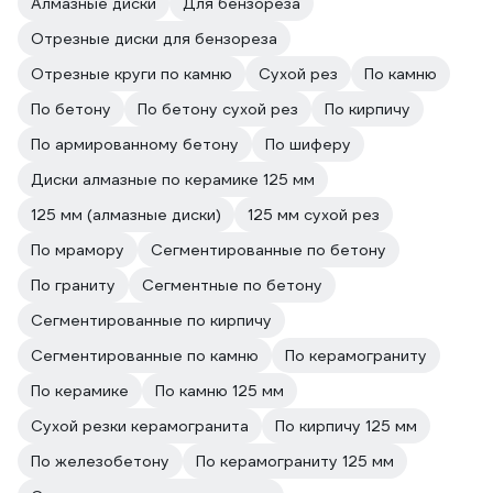
Алмазные диски
Для бензореза
Отрезные диски для бензореза
Отрезные круги по камню
Сухой рез
По камню
По бетону
По бетону сухой рез
По кирпичу
По армированному бетону
По шиферу
Диски алмазные по керамике 125 мм
125 мм (алмазные диски)
125 мм сухой рез
По мрамору
Сегментированные по бетону
По граниту
Сегментные по бетону
Сегментированные по кирпичу
Сегментированные по камню
По керамограниту
По керамике
По камню 125 мм
Сухой резки керамогранита
По кирпичу 125 мм
По железобетону
По керамограниту 125 мм