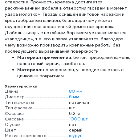
отверстие. Прочность крепежа достигается
расклиниванием дюбеля в отверстии гвоздем в момент
удара молотком. Гвоздь оснащён винтовой нарезкой и
крестообразным шлицем, благодаря чему может
осуществляться оперативный демонтаж крепежа.
Дюбель-гвоздь с потайным бортиком устанавливается
«заподлицо», т.е. его шляпка утапливается, благодаря
чему возможно производить крепежные работы без
последующего выравнивания поверхности.
Материал применения:
бетон, природный камень,
полнотелый кирпич, газобетон.
Материал:
полипропилен, углеродистая сталь с
цинковым покрытием.
Характеристики
Длина
80 мм
Диаметр
6 мм
Тип манжеты
потайная
Тип фасовки
шт.
Фасовка
6.2 кг
Фасовка
1000 шт
С усом
нет
Цвет
серый
Метиз в комплекте
шуруп