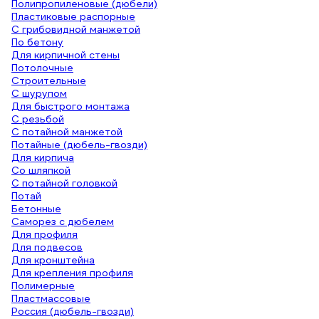
Полипропиленовые (дюбели)
Пластиковые распорные
С грибовидной манжетой
По бетону
Для кирпичной стены
Потолочные
Строительные
С шурупом
Для быстрого монтажа
С резьбой
С потайной манжетой
Потайные (дюбель-гвозди)
Для кирпича
Со шляпкой
С потайной головкой
Потай
Бетонные
Саморез с дюбелем
Для профиля
Для подвесов
Для кронштейна
Для крепления профиля
Полимерные
Пластмассовые
Россия (дюбель-гвозди)