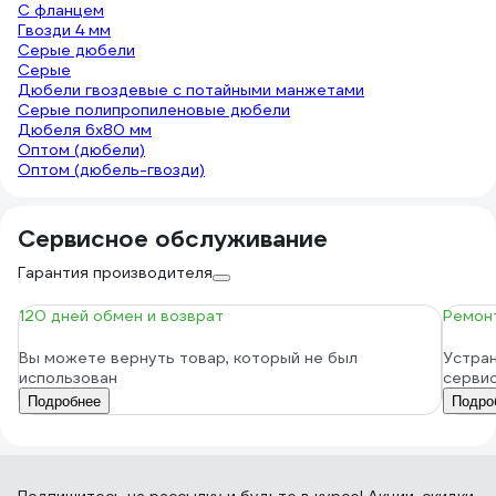
С фланцем
Гвозди 4 мм
Серые дюбели
Серые
Дюбели гвоздевые с потайными манжетами
Серые полипропиленовые дюбели
Дюбеля 6х80 мм
Оптом (дюбели)
Оптом (дюбель-гвозди)
Сервисное обслуживание
Гарантия производителя
120 дней обмен и возврат
Ремонт
Вы можете вернуть товар, который не был
Устран
использован
серви
Подробнее
Подро