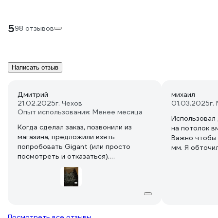
5
98 отзывов
Написать отзыв
Дмитрий
михаил
21.02.2025
г. Чехов
01.03.2025
г.
Опыт использования: Менее месяца
Использовал 
Когда сделал заказ, позвонили из
на потолок в
магазина, предложили взять
Важно чтобы
попробовать Gigant (или просто
мм. Я обточи
посмотреть и отказаться).
было поплотн
По итогу имеем дюбель-гвозди
отлично, на 
Daxmer и Gigant произведенные в
выдерживает 
одной торгово-производственной
компании.
Добавил фото для сравнения.
Посмотреть все отзывы