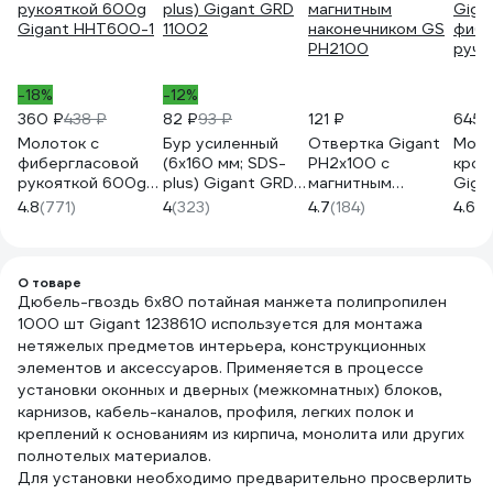
-18%
-12%
360 ₽
438 ₽
82 ₽
93 ₽
121 ₽
645 
Молоток с
Бур усиленный
Отвертка Gigant
Моло
фибергласовой
(6х160 мм; SDS-
PH2x100 с
кров
рукояткой 600g
plus) Gigant GRD
магнитным
Giga
Gigant HHT600-1
11002
наконечником GS
фибе
4.8
(771)
4
(323)
4.7
(184)
4.6
(4
PH2100
ручк
О товаре
Дюбель-гвоздь 6x80 потайная манжета полипропилен
1000 шт Gigant 1238610 используется для монтажа
нетяжелых предметов интерьера, конструкционных
элементов и аксессуаров. Применяется в процессе
установки оконных и дверных (межкомнатных) блоков,
карнизов, кабель-каналов, профиля, легких полок и
креплений к основаниям из кирпича, монолита или других
полнотелых материалов.
Для установки необходимо предварительно просверлить