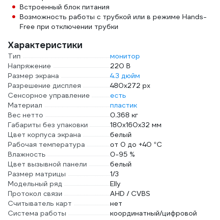
Встроенный блок питания
Возможность работы с трубкой или в режиме Hands-
Free при отключении трубки
Характеристики
Тип
монитор
Напряжение
220 В
Размер экрана
4.3 дюйм
Разрешение дисплея
480х272 px
Сенсорное управление
есть
Материал
пластик
Вес нетто
0.368 кг
Габариты без упаковки
180х160х32 мм
Цвет корпуса экрана
белый
Рабочая температура
от 0 до +40 °С
Влажность
0-95 %
Цвет вызывной панели
белый
Размер матрицы
1/3
Модельный ряд
Elly
Протокол связи
AHD / CVBS
Считыватель карт
нет
Система работы
координатный/цифровой