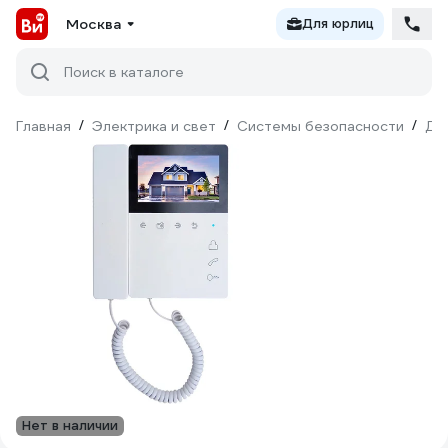
Москва
Для юрлиц
Поиск в каталоге
Главная
/
Электрика и свет
/
Системы безопасности
/
До
Нет в наличии