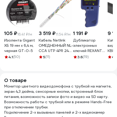
105 ₽
3 519 ₽
1 191 ₽
9 1
16.41 ₽/м
11.54 ₽/м
Изолента Gigant
Кабель Netlink
Дубликатор
Кабе
ХБ 19 мм х 6,4 м,
ОМЕДНЕННЫЙ NL-
электронных
виде
черная GT-0-5
CCA UTP 4PR 24
ключей REXANT
КВК-
AWG CAT5е 305м
125KHz формат
кв.м
4.1
(50)
5
(11)
3.6
(19)
4.
ВНУТРЕННИЙ
EM Marin 46-0253
черн
УТ000003098
OUT
4105
О товаре
Монитор цветного видеодомофона с трубкой на магните,
экран 4,3 дюйма, сенсорные кнопки, встроенный блок
питания, возможность записи фото и видео на SD карту.
Возможность работы с трубкой или в режиме Hands-Free
при отключении трубки.
Подключение 2-х вызывных панелей и 2-х видеокамер