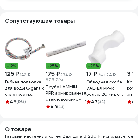
Сопутствующие товары
-12%
-25%
-29%
125 ₽
175 ₽
17 ₽
3 3
/шт
142 ₽
234 ₽
24 ₽
87.5 ₽/м
Гибкая подводка
Обводная скоба
Коак
Труба LAMMIN
для воды Gigant с
VALFEX PP-R
комп
PPR армированная
оплеткой из
белая, 20 мм, с
анти
стекловолокном, PN25 25х4.2
нержавеющей
муфтами
WERT
4.6
(193)
4.7
(34)
4.
Lm310220420252
стали, 1/2"х60 см,
4.9
(43)
10170020 127-
7104
г/г P-60-GG
0503
Coaxi
О товаре
Газовый настенный котел Baxi Luna 3 280 Fi используется