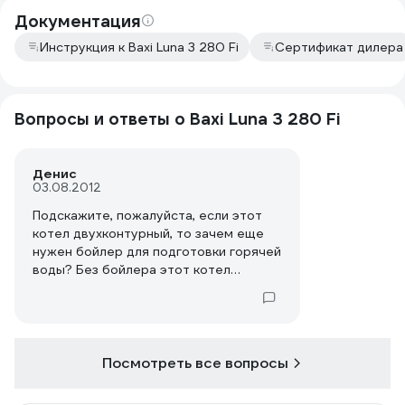
Документация
Инструкция к Baxi Luna 3 280 Fi
Сертификат дилера
Вопросы и ответы о Baxi Luna 3 280 Fi
Денис
03.08.2012
Подскажите, пожалуйста, если этот
котел двухконтурный, то зачем еще
нужен бойлер для подготовки горячей
воды? Без бойлера этот котел
вообще не может работать на
подогрев воды? Необходимо ли
применение бойлера в других котлах
БАКСИ, таких как Main Four 24 F, Baxi
Luna 3 240 Fi?
Посмотреть все вопросы