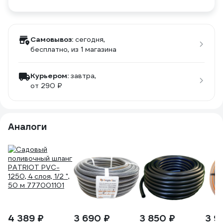
Самовывоз:
сегодня,
бесплатно
, из 1 магазина
Курьером:
завтра,
от 290 ₽
Аналоги
4 389 ₽
3 690 ₽
3 850 ₽
3 9