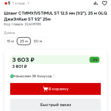
5
1 отзыв
Шланг СТИМУЛ/STIMUL ST 12,5 мм (1/2"), 25 м GLQ
ДжиЭлКью ST 1/2" 25м
Код товара: 32408196
Длина
15 м
25 м
50 м
3 603 ₽
-5%
3 801 ₽
Начислим 38 бонусов
В корзину
Быстрый заказ