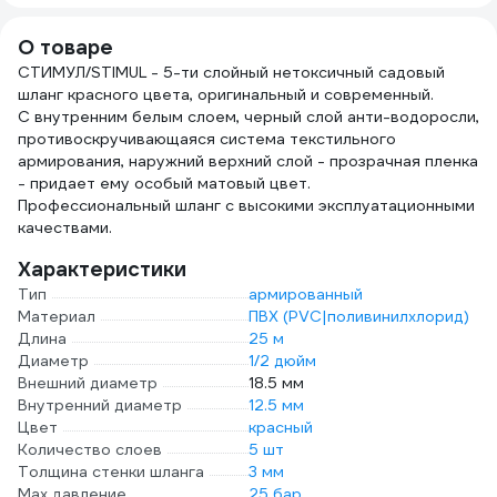
ДС.071277
О товаре
СТИМУЛ/STIMUL - 5-ти слойный нетоксичный садовый
шланг красного цвета, оригинальный и современный.
С внутренним белым слоем, черный слой анти-водоросли,
противоскручивающаяся система текстильного
армирования, наружний верхний слой - прозрачная пленка
- придает ему особый матовый цвет.
Профессиональный шланг с высокими эксплуатационными
качествами.
Характеристики
Тип
армированный
Материал
ПВХ (PVC|поливинилхлорид)
Длина
25 м
Диаметр
1/2 дюйм
Внешний диаметр
18.5 мм
Внутренний диаметр
12.5 мм
Цвет
красный
Количество слоев
5 шт
Толщина стенки шланга
3 мм
Max давление
25 бар