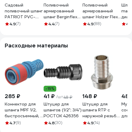
Садовый
Поливочный
Поливочный
Шла
поливочный шланг
армированный
армированный
maxif
PATRIOT PVC-
шланг Berginflex
шланг Holzer Flexo
диам
1250, 4 слоя, 1/2 ",
ПВХ, 4-слойный,
диам. 16 мм, длина
мм, 
4.9
(7)
4.4
(7)
4.9
(88)
4.
50 м 777001101
5/8", 25 м PVC-N-
30 м 301-11630M
16B
Расходные материалы
-15%
285 ₽
41 ₽
148 ₽
48 
/шт
48 ₽
Коннектор для
Штуцер для
Штуцер для
Муфт
шланга MPF 1/2,
шлангов (1/2"; 3/4")
шланга RTP с
соед
быстросъемный, с
РОСТОК 426356
наружной резьбой
для 
аквастопом, ABS
G 20х3/4 25157
1/2"-
4.7
(9)
4.8
(30)
4.9
(14)
пластик/резина
3015