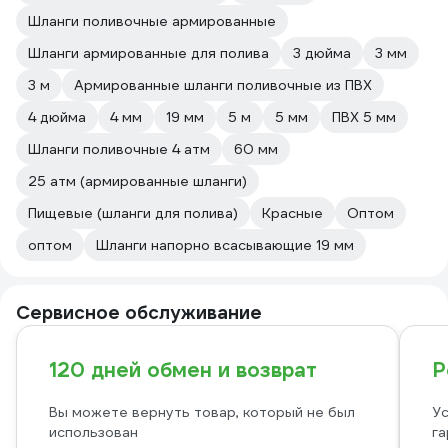
Шланги поливочные армированные
Шланги армированные для полива
3 дюйма
3 мм
3 м
Армированные шланги поливочные из ПВХ
4 дюйма
4 мм
19 мм
5 м
5 мм
ПВХ 5 мм
Шланги поливочные 4 атм
60 мм
25 атм (армированные шланги)
Пищевые (шланги для полива)
Красные
Оптом
оптом
Шланги напорно всасывающие 19 мм
Сервисное обслуживание
120 дней обмен и возврат
Р
Вы можете вернуть товар, который не был
Ус
использован
га