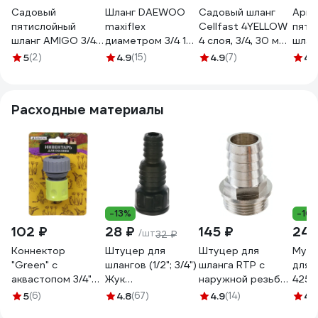
Садовый
Шланг DAEWOO
Садовый шланг
Арми
пятислойный
maxiflex
Cellfast 4YELLOW
пяти
шланг AMIGO 3/4",
диаметром 3/4 19
4 слоя, 3/4, 30 м
шлан
25 м 77019
мм, 25 м DWH 3134
10-521
nts г
5
(2)
4.9
(15)
4.9
(7)
4.
поток
25 м
Расходные материалы
-13%
-10
102 ₽
28 ₽
145 ₽
240
/шт
32 ₽
Коннектор
Штуцер для
Штуцер для
Муфта
"Green" с
шлангов (1/2"; 3/4")
шланга RTP с
для 
аквастопом 3/4"
Жук
наружной резьбой
4250
Добросад 784-
4607156364411
G 20х3/4 25157
5
(6)
4.8
(67)
4.9
(14)
4.
180