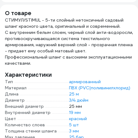
О товаре
СТИМУЛ/STIMUL - 5-ти слойный нетоксичный садовый
шланг красного цвета, оригинальный и современный.
С внутренним белым слоем, черный слой анти-водоросли,
противоскручивающаяся система текстильного
армирования, наружний верхний слой - прозрачная пленка
- придает ему особый матовый цвет.
Профессиональный шланг с высокими эксплуатационными
качествами.
Характеристики
Тип
армированный
Материал
ПВХ (PVC|поливинилхлорид)
Длина
25 м
Диаметр
3/4 дюйм
Внешний диаметр
25 мм
Внутренний диаметр
19 мм
Цвет
красный
Количество слоев
5 шт
Толщина стенки шланга
3 мм
Max давление
25 бар