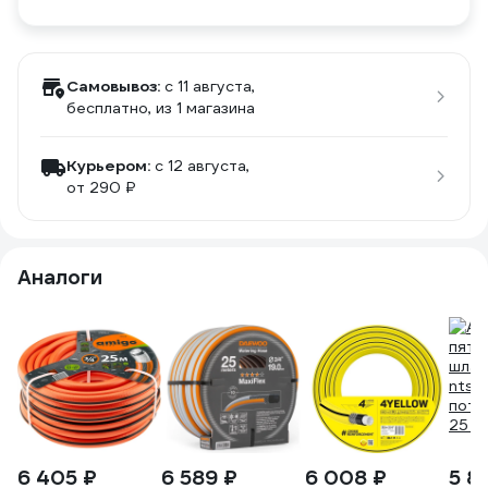
Самовывоз:
c 11 августа,
бесплатно
, из 1 магазина
Курьером:
c 12 августа,
от 290 ₽
Аналоги
6 405 ₽
6 589 ₽
6 008 ₽
5 8