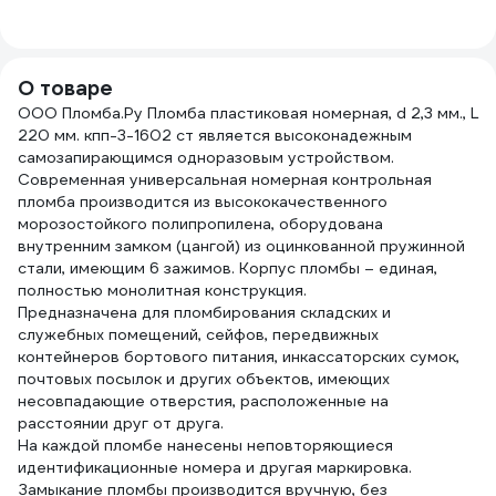
1348433
тонкий 06321-2
G/1/4
О товаре
ООО Пломба.Ру Пломба пластиковая номерная, d 2,3 мм., L
220 мм. кпп-3-1602 ст является высоконадежным
самозапирающимся одноразовым устройством.
Современная универсальная номерная контрольная
пломба производится из высококачественного
морозостойкого полипропилена, оборудована
внутренним замком (цангой) из оцинкованной пружинной
стали, имеющим 6 зажимов. Корпус пломбы – единая,
полностью монолитная конструкция.
Предназначена для пломбирования складских и
служебных помещений, сейфов, передвижных
контейнеров бортового питания, инкассаторских сумок,
почтовых посылок и других объектов, имеющих
несовпадающие отверстия, расположенные на
расстоянии друг от друга.
На каждой пломбе нанесены неповторяющиеся
идентификационные номера и другая маркировка.
Замыкание пломбы производится вручную, без