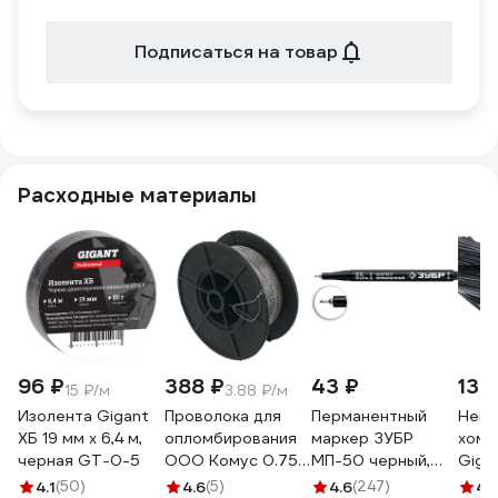
Подписаться на товар
Расходные материалы
96 ₽
388 ₽
43 ₽
130
15 ₽/м
3.88 ₽/м
Изолента Gigant
Проволока для
Перманентный
Нейл
ХБ 19 мм х 6,4 м,
опломбирования
маркер ЗУБР
хому
черная GT-0-5
ООО Комус 0.75
МП-50 черный,
Giga
мм, намотка 100 м
0.5 мм экстра
черн
4.1
(50)
4.6
(5)
4.6
(247)
4.