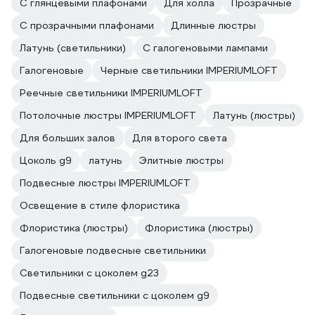
С глянцевыми плафонами
Для холла
Прозрачные
С прозрачными плафонами
Длинные люстры
Латунь (светильники)
С галогеновыми лампами
Галогеновые
Черные светильники IMPERIUMLOFT
Реечные светильники IMPERIUMLOFT
Потолочные люстры IMPERIUMLOFT
Латунь (люстры)
Для больших залов
Для второго света
Цоколь g9
латунь
Элитные люстры
Подвесные люстры IMPERIUMLOFT
Освещение в стиле флористика
Флористика (люстры)
Флористика (люстры)
Галогеновые подвесные светильники
Светильники с цоколем g23
Подвесные светильники с цоколем g9