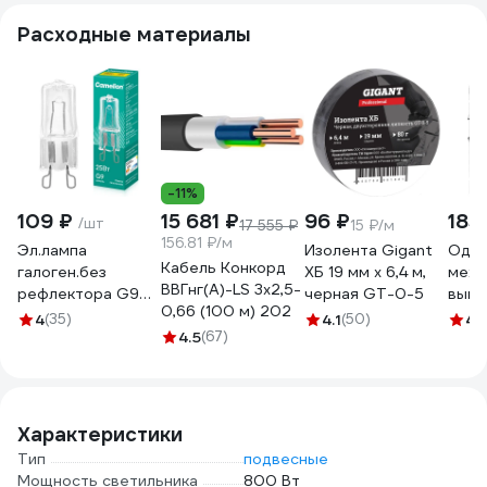
Расходные материалы
-11%
109 ₽
15 681 ₽
96 ₽
185
/шт
17 555 ₽
15 ₽/м
156.81 ₽/м
Эл.лампа
Изолента Gigant
Одно
Кабель Конкорд
галоген.без
ХБ 19 мм х 6,4 м,
меха
ВВГнг(А)-LS 3х2,5-
рефлектора G9
черная GT-0-5
выкл
0,66 (100 м) 202
25W 220V
Syst
4
(35)
4.1
(50)
4.
прозрачная, 2000
4.5
(67)
ATLA
часов Camelion
10АХ
5845
ATN0
Характеристики
Тип
подвесные
Мощность светильника
800 Вт