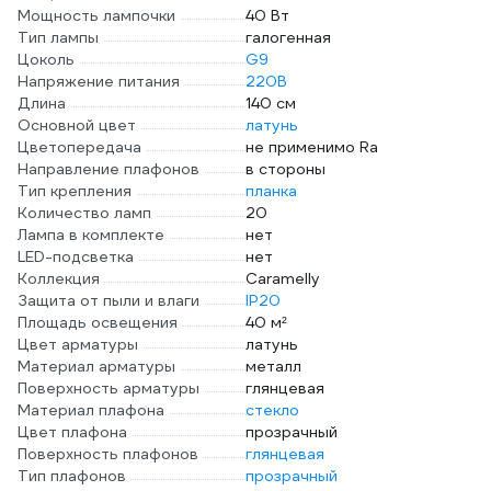
Мощность лампочки
40 Вт
Тип лампы
галогенная
Цоколь
G9
Напряжение питания
220В
Длина
140 см
Основной цвет
латунь
Цветопередача
не применимо Ra
Направление плафонов
в стороны
Тип крепления
планка
Количество ламп
20
Лампа в комплекте
нет
LED-подсветка
нет
Коллекция
Caramelly
Защита от пыли и влаги
IP20
Площадь освещения
40 м²
Цвет арматуры
латунь
Материал арматуры
металл
Поверхность арматуры
глянцевая
Материал плафона
стекло
Цвет плафона
прозрачный
Поверхность плафонов
глянцевая
Тип плафонов
прозрачный