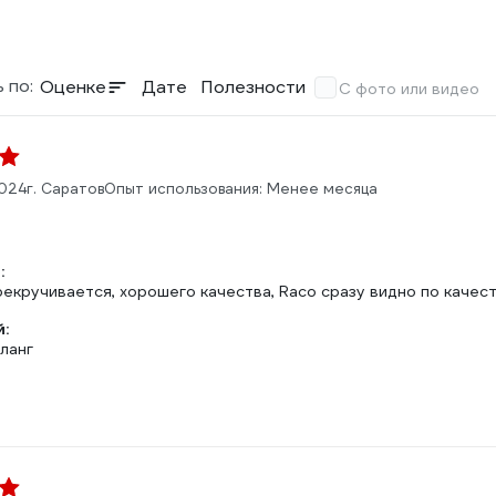
 по:
Оценке
Дате
Полезности
С фото или видео
2024
г. Саратов
Опыт использования: Менее месяца
:
рекручивается, хорошего качества, Raco сразу видно по каче
:
ланг