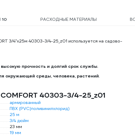
Ы
10
РАСХОДНЫЕ МАТЕРИАЛЫ
В
RT 3/4"x25м 40303-3/4-25_z01 используется на садово-
высокую прочность и долгий срок службы
.
ля окружающей среды, человека, растений
.
o COMFORT 40303-3/4-25_z01
армированный
ПВХ (PVC|поливинилхлорид)
25 м
3/4 дюйм
23 мм
19 мм