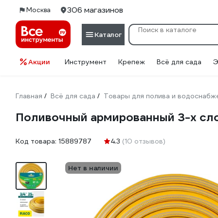
306 магазинов
Москва
Каталог
Акции
Инструмент
Крепеж
Всё для сада
Э
Главная
Всё для сада
Товары для полива и водоснабж
/
/
Поливочный армированный 3-х сл
Код товара:
15889787
4.3
(10 отзывов)
Нет в наличии