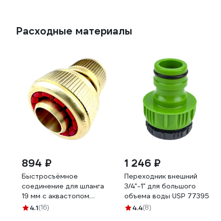
Расходные материалы
894 ₽
1 246 ₽
Быстросъёмное
Переходник внешний
соединение для шланга
3/4"-1" для большого
19 мм с аквастопом
объема воды USP 77395
Профитт 0102785-RCS
4.1
(16)
4.4
(8)