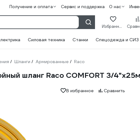
Получение и оплата
Сервис и поддержка
О нас
Инве
Избранное
лектрика
Силовая техника
Станки
Спецодежда и СИЗ
ения
Шланги
Армированные
Raco
/
/
/
ойный шланг Raco COMFORT 3/4"x25м
В избранное
Сравнить