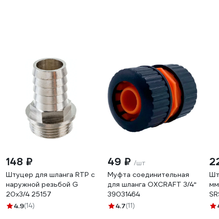
148 ₽
49 ₽
2
/шт
Штуцер для шланга RTP с
Муфта соединительная
Шт
наружной резьбой G
для шланга OXCRAFT 3/4“
мм
20х3/4 25157
39031464
SR
4.9
(14)
4.7
(11)