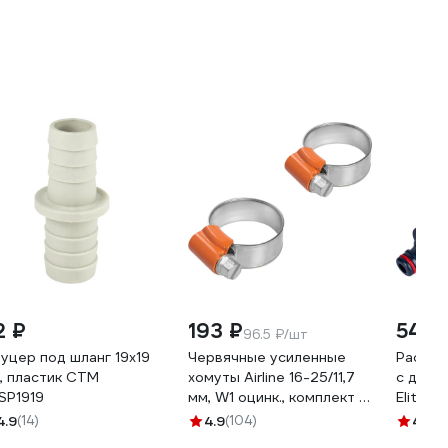
2 ₽
193 ₽
549 
96.5 ₽/шт
уцер под шланг 19x19
Червячные усиленные
Распыл
, пластик СТМ
хомуты Airline 16-25/11,7
с двой
SP1919
мм, W1 оцинк., комплект 2
Elitec
шт. AHC-SK-08
20603
4.9
(14)
4.9
(104)
4.5
(4