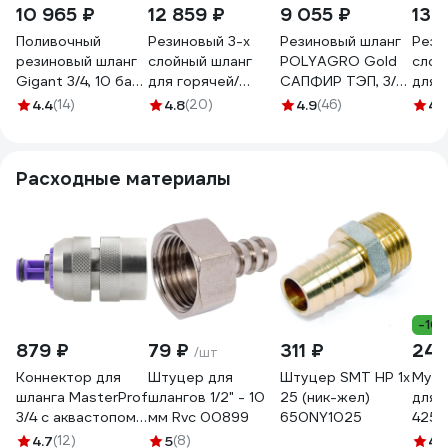
10 965 ₽
12 859 ₽
9 055 ₽
13 
Поливочный
Резиновый 3-х
Резиновый шланг
Рези
резиновый шланг
слойный шланг
POLYAGRO Gold
слой
Gigant 3/4, 10 бар,
для горячей/
САПФИР ТЭП, 3/4",
для 
50м, 3 слоя GWH-
холодной воды
50 м,
холо
4.4
(14)
4.8
(20)
4.9
(46)
4.
11
Andycar 18 мм, 10
армированный,
Andy
атм, 50 м H19
трёхслойный,
атм,
морозостойкий
Расходные материалы
7559750
-10
879 ₽
79 ₽
311 ₽
240
/шт
Коннектор для
Штуцер для
Штуцер SMT НР 1х
Муфта
шланга MasterProf
шлангов 1/2" - 10
25 (ник-жел)
для 
3/4 с аквастопом
мм Rvc 00899
650NY1025
4250
соединитель
4.7
(12)
5
(8)
4.