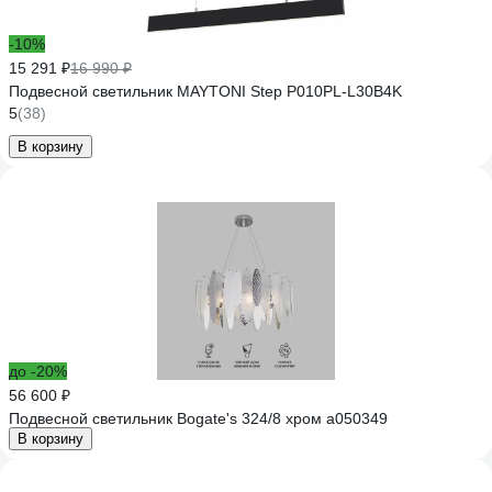
-10%
15 291 ₽
16 990 ₽
Подвесной светильник MAYTONI Step P010PL-L30B4K
5
(38)
В корзину
до -20%
56 600 ₽
Подвесной светильник Bogate's 324/8 хром a050349
В корзину