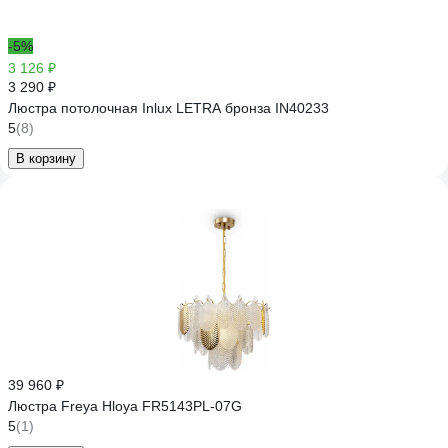
-5%
3 126 ₽
3 290 ₽
Люстра потолочная Inlux LETRA бронза IN40233
5
(8)
В корзину
39 960 ₽
Люстра Freya Hloya FR5143PL-07G
5
(1)