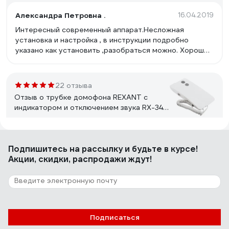
Александра Петровна .
16.04.2019
Интересный современный аппарат.Несложная
установка и настройка , в инструкции подробно
указано как установить ,разобраться можно. Хорошее
цветное качество изображения ,резкое . Звонок
громкий . Вызывную панель установили на лестнице
-слышен на весь подъезд и звонок и разговор .
22 отзыва
Отзыв о трубке домофона REXANT с
индикатором и отключением звука RX-346
Premium 45-0346
Илья Токмаков
02.02.2023
Подпишитесь
на рассылку
и будьте в курсе!
Все работает.
Акции, скидки, распродажи ждут!
1 отзыв
Отзыв о видеозвонке Elektrostandard
Умный дом 76106/00 черный a069488
Подписаться