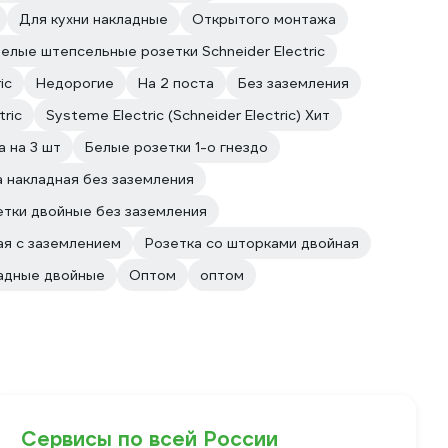
Для кухни накладные
Открытого монтажа
елые штепсельные розетки Schneider Electric
ic
Недорогие
На 2 поста
Без заземления
ric
Systeme Electric (Schneider Electric) Хит
а на 3 шт
Белые розетки 1-о гнездо
а накладная без заземления
етки двойные без заземления
ая с заземлением
Розетка со шторками двойная
кладные двойные
Оптом
оптом
Сервисы по всей России