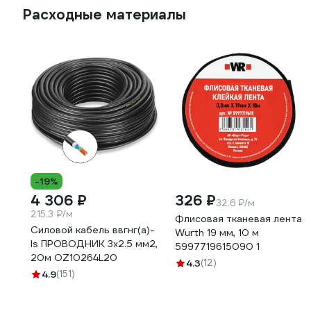
Расходные материалы
-19%
4 306 ₽
326 ₽
32.6 ₽/м
215.3 ₽/м
Флисовая тканевая лента
Силовой кабель ввгнг(a)-
Wurth 19 мм, 10 м
ls ПРОВОДНИК 3x2.5 мм2,
5997719615090 1
20м OZ10264L20
4.3
(12)
4.9
(151)