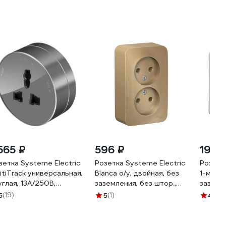
 565 ₽
596 ₽
191 ₽
зетка Systeme Electric
Розетка Systeme Electric
Розетк
itiTrack универсальная,
Blanca о/у, двойная, без
1-м ОП
углая, 13А/250В,
заземления, без штор.,
заземл
афит MTK13002G
16а, 250в, титан
001B
5
(19)
5
(1)
4.8
(9
BLNRA000204