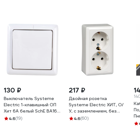
130 ₽
217 ₽
1
14
Выключатель Systeme
Двойная розетка
Ка
Electric 1-клавишный ОП
Systeme Electric ХИТ, О/
По
Хит 6А белый SchE ВА16-
У, с заземлением, без
Пн
131-Б VA16-131-B ВА16-131-
шторок, белый RA16-238-
4.6
(19)
4.6
(60)
76
б
B