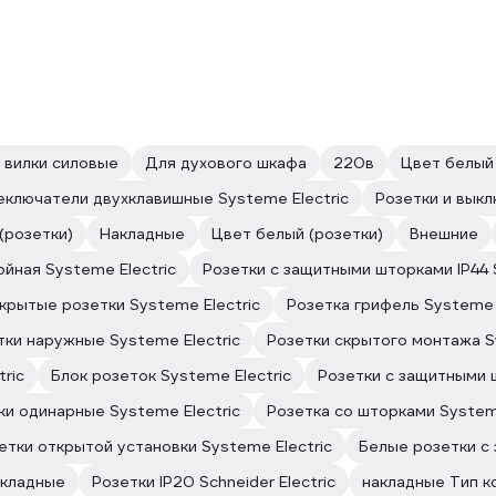
 вилки силовые
Для духового шкафа
220в
Цвет белый 
еключатели двухклавишные Systeme Electric
Розетки и выкл
(розетки)
Накладные
Цвет белый (розетки)
Внешние
ойная Systeme Electric
Розетки с защитными шторками IP44 
крытые розетки Systeme Electric
Розетка грифель Systeme 
тки наружные Systeme Electric
Розетки скрытого монтажа S
ric
Блок розеток Systeme Electric
Розетки с защитными 
ки одинарные Systeme Electric
Розетка со шторками Systeme
етки открытой установки Systeme Electric
Белые розетки с
акладные
Розетки IP20 Schneider Electric
накладные Тип к