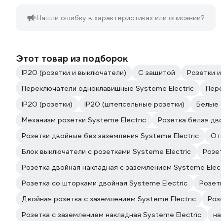
Нашли ошибку в характеристиках или описании?
Этот товар из подборок
IP20 (розетки и выключатели)
С защитой
Розетки и
Переключатели одноклавишные Systeme Electric
Пер
IP20 (розетки)
IP20 (штепсельные розетки)
Белые 
Механизм розетки Systeme Electric
Розетка белая дв
Розетки двойные без заземления Systeme Electric
От
Блок выключатели с розетками Systeme Electric
Розе
Розетка двойная накладная с заземлением Systeme Elect
Розетка со шторками двойная Systeme Electric
Розет
Двойная розетка с заземлением Systeme Electric
Роз
Розетка с заземлением накладная Systeme Electric
н