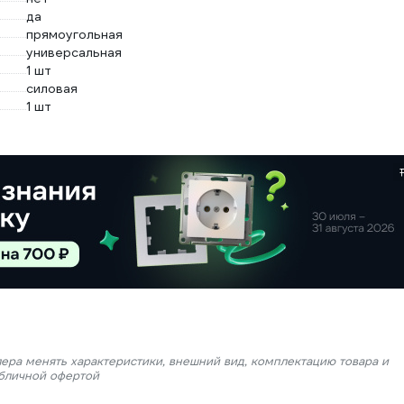
да
прямоугольная
универсальная
1 шт
силовая
1 шт
лера менять характеристики, внешний вид, комплектацию товара и
убличной офертой