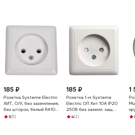
185 ₽
185 ₽
1
Розетка Systeme Electric
Розетка 1-м Systeme
Ро
ХИТ, О/У, без заземления,
Electric ОП Хит 10А IP20
Mu
без шторок, белый RA10-
250В без заземл. защ.
кр
131I-B
шторки бел. RA10-137-B
Гр
5
(5)
4
(2)