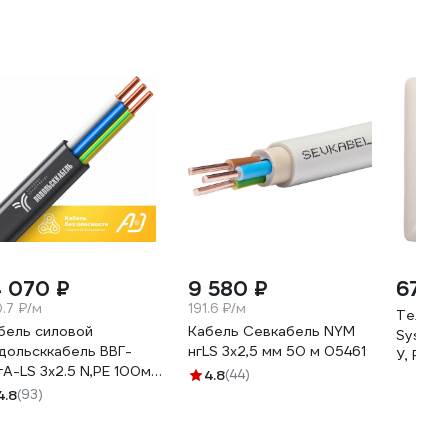
4 070 ₽
9 580 ₽
673 
0.7 ₽/м
191.6 ₽/м
Телефо
бель силовой
Кабель Севкабель NYM
Systeme
дольсккабель ВВГ-
нгLS 3х2,5 мм 50 м 05461
У, RJ11
гА-LS 3х2.5 N,PE 100м.
4.8
(44)
061-100
4.8
(93)