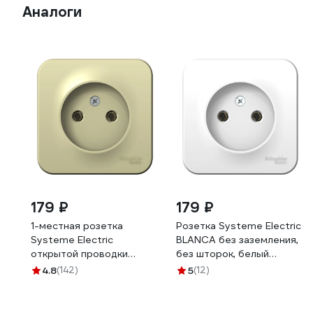
Аналоги
179 ₽
179 ₽
1-местная розетка
Розетка Systeme Electric
Systeme Electric
BLANCA без заземления,
открытой проводки
без шторок, белый
Blanca 16А IP20 250В без
BLNRA000111
4.8
(142)
5
(12)
заземления бежевая
BLNRA000117