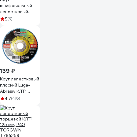
шлифовальный
лепестковый
(125x22.4 мм; G40)
(3)
5
HOEGERT
TECHNIK HT8D051
139 ₽
Круг лепестковый
плоский Luga-
Abrasiv КЛТ1
125х22 А 40 14А
(416)
4.7
40/Р40
4603347337998
D91012522140400