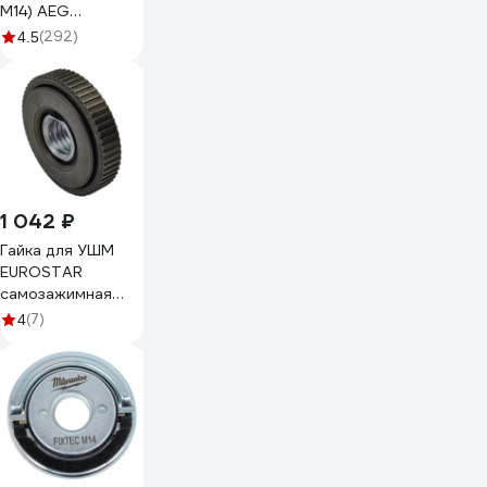
М14) AEG
4932358225
(292)
4.5
1 042 ₽
Гайка для УШМ
EUROSTAR
самозажимная
АГ525464
(7)
4