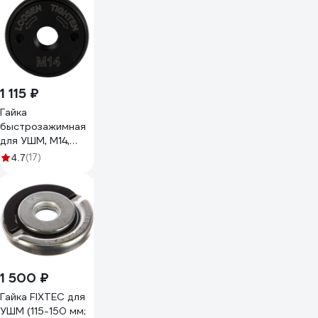
1 115 ₽
Гайка
быстрозажимная
для УШМ, М14,
46.7x13.4 мм
(17)
4.7
Optimus OPT-
FN1400
1 500 ₽
Гайка FIXTEC для
УШМ (115-150 мм;