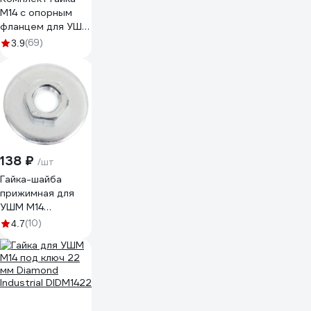
М14 с опорным
фланцем для УШМ
vertextools 20-
(69)
3.9
40-125
138 ₽
/шт
Гайка-шайба
прижимная для
УШМ М14
TORGWIN
(10)
4.7
T739615