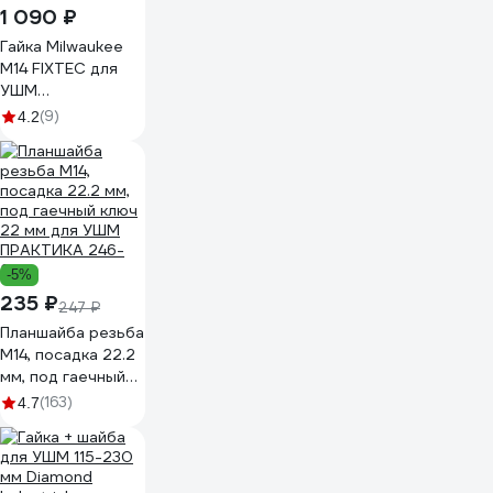
1 090 ₽
Гайка Milwaukee
M14 FIXTEC для
УШМ
универсальная
(9)
4.2
4932498607
-5%
235 ₽
247 ₽
Планшайба резьба
М14, посадка 22.2
мм, под гаечный
ключ 22 мм для
(163)
4.7
УШМ ПРАКТИКА
246-272