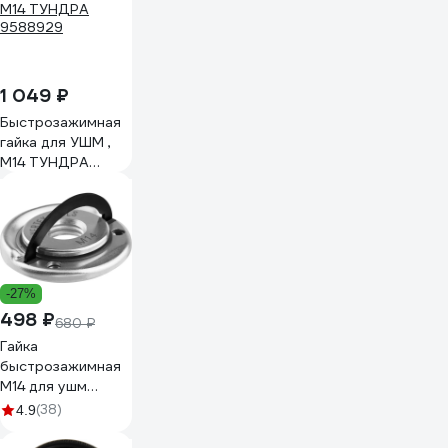
1 049 ₽
Быстрозажимная
гайка для УШМ ,
М14 ТУНДРА
9588929
-27%
498 ₽
680 ₽
Гайка
быстрозажимная
M14 для ушм
vertextools 30-
(38)
4.9
40-125