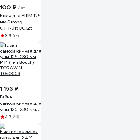
100 ₽
/шт
Ключ для УШМ 125
мм Strong
СТП-91500125
(47)
3.9
1 153 ₽
Гайка
самозажимная для
ушм 125-230 мм,
М14 (тип Bosch)
(26)
4.3
TORGWIN
T640658