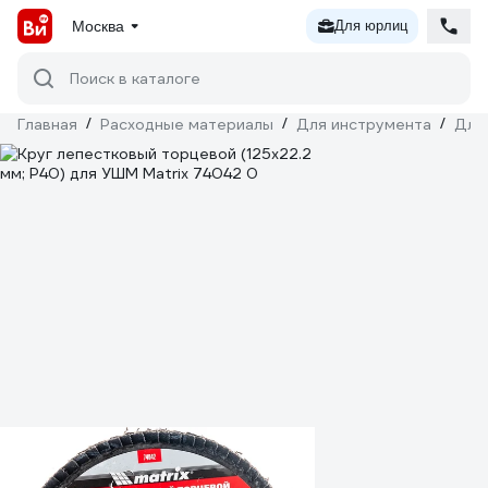
Москва
Для юрлиц
Поиск в каталоге
Главная
/
Расходные материалы
/
Для инструмента
/
Для