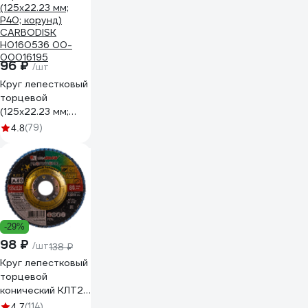
96 ₽
/шт
Круг лепестковый
торцевой
(125х22.23 мм;
P40; корунд)
(79)
4.8
CARBODISK
Н0160536 00-
00016195
-29%
98 ₽
/шт
138 ₽
Круг лепестковый
торцевой
конический КЛТ2
(125х22 мм; А 40;
(114)
4.7