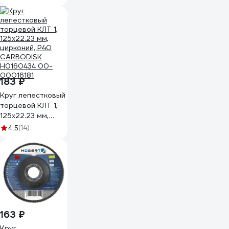
14А 50/Р36) ЛУГА
4603347277171
183 ₽
Круг лепестковый
торцевой КЛТ 1,
125x22.23 мм,
цирконий, P40
(14)
4.5
CARBODISK
Н0160434 00-
00016181
163 ₽
Круг