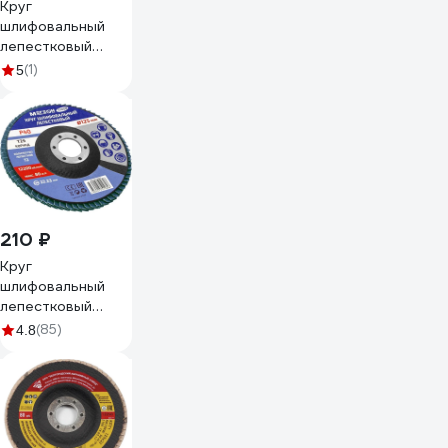
Круг
шлифовальный
лепестковый
торцевой 125х22
(1)
5
мм, P40 Гранит
202040-1
210 ₽
Круг
шлифовальный
лепестковый
(125х22.2 мм, P40,
(85)
4.8
КЛТ2) 61008
МЕГЕОН
к0000038845