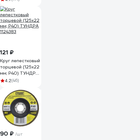
14А 40/Р40) ЛУГА
4603347277164
121 ₽
Круг лепестковый
торцевой (125х22
мм; Р40) ТУНДРА
1124383
(46)
4.2
90 ₽
/шт