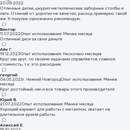
критичную не давал, думаю при работе этим типом диска, не
20.09.2022
стоит его перегружать как алмазный или абразивный-
Отличные диски, шкурил металлические заборные столбы и
отрезной/шлифовальный.
лаги. Отличий от дорогих не заметил, расход примерно такой
же. К покупке однозначно рекомендую.
Виктор
11.07.2022
Опыт использования: Менее месяца
Отличный диск за свои деньги
Айк Г.
19.12.2023
Опыт использования: Несколько месяцев
Круг как круг, со своими задачами справляется, главное
стоимость, т.к. это расходник.
георгий .
04.05.2023
г. Нижний Новгород
Опыт использования: Менее
месяца
Круг достойный, как и все товары этого производителя
Юрий В.
21.07.2022
Опыт использования: Менее месяца
Хороший вариант для работы с металлом, хватает на
длительное время работы.
Алексей Е.
18.10.2022