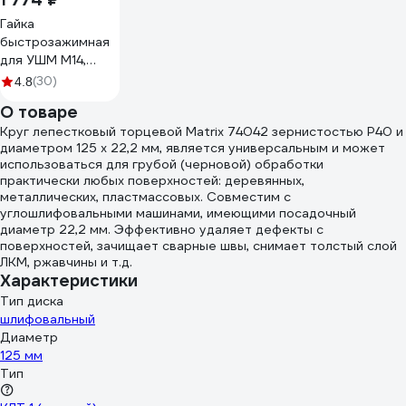
Гайка
быстрозажимная
для УШМ М14,
BLACK Quick FIX
(30)
4.8
Diamond Industrial
О товаре
DIDM14FIXBL
Круг лепестковый торцевой Matrix 74042 зернистостью Р40 и
диаметром 125 х 22,2 мм, является универсальным и может
использоваться для грубой (черновой) обработки
практически любых поверхностей: деревянных,
металлических, пластмассовых. Совместим с
углошлифовальными машинами, имеющими посадочный
диаметр 22,2 мм. Эффективно удаляет дефекты с
поверхностей, зачищает сварные швы, снимает толстый слой
ЛКМ, ржавчины и т.д.
Характеристики
Тип диска
шлифовальный
Диаметр
125 мм
Тип