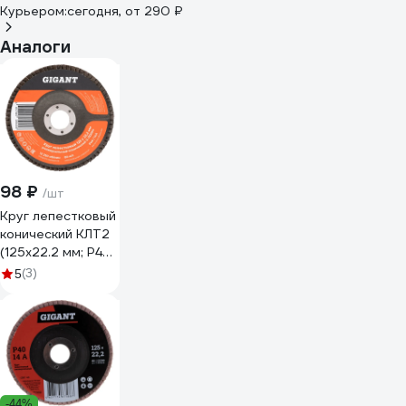
Курьером:
сегодня,
от 290 ₽
Аналоги
98 ₽
/шт
Круг лепестковый
конический КЛТ2
(125x22.2 мм; P40)
Gigant G-110034
(3)
5
-44%