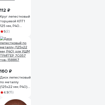
112 ₽
Круг лепестковый
торцевой КЛТ1
125 мм, P40
TORGWIN
(2)
5
T794259
160 ₽
Диск лепестковый
по металлу
(125х22 мм; P40)
для УШМ ТРИГГЕР
(15)
4.9
70357 тов-158867