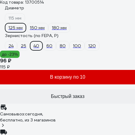
Код товара: 13700514
Диаметр
115 мм
125 мм
150 мм
180 мм
Зернистость (по FEPA, P)
24
25
40
60
80
100
120
до -23%
96 ₽
115 ₽
В корзину по 10
Быстрый заказ
Самовывоз:
сегодня,
бесплатно
, из 3 магазинов