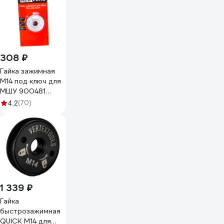
308 ₽
Гайка зажимная
М14 под ключ для
МШУ 900481
REDVERG
(70)
4.2
6672896
1 339 ₽
Гайка
быстрозажимная
QUICK М14 для