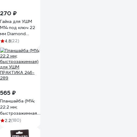
270 ₽
Гайка для УШМ
М14 под ключ 22
мм Diamond
Industrial DIDM1422
(22)
4.8
565 ₽
Планшайба (М14;
22.2 мм;
быстрозажимная)
для УШМ
(180)
2.2
ПРАКТИКА 246-
289