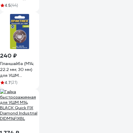
УШМ vertextools
(44)
4.5
10-40-125
240 ₽
Планшайба (М14;
22.2 мм; 30 мм)
для УШМ
ПРАКТИКА 246-
(21)
4.7
258
1 774 ₽