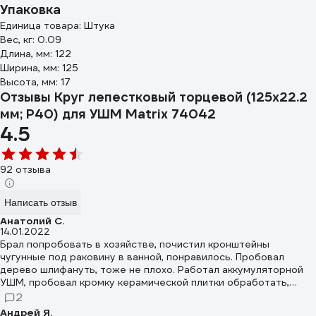
Упаковка
Единица товара: Штука
Вес, кг: 0.09
Длина, мм: 122
Ширина, мм: 125
Высота, мм: 17
Отзывы Круг лепестковый торцевой (125х22.2
мм; P40) для УШМ Matrix 74042
4.5
92 отзыва
Написать отзыв
Анатолий С.
14.01.2022
Брал попробовать в хозяйстве, почистил кронштейны
чугунные под раковину в ванной, понравилось. Пробовал
дерево шлифануть, тоже не плохо. Работал аккумуляторной
УШМ, пробовал кромку керамической плитки обработать,
тоже справился. Полезный расходник в хозяйстве. Лепестки не
2
вылетали, как писали в других отзывах, но и нагрузку
Андрей Я.