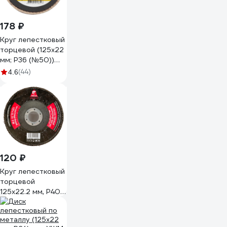
178 ₽
Круг лепестковый
торцевой (125x22
мм; Р36 (№50))
РемоКолор 45-5-
(44)
4.6
523
120 ₽
Круг лепестковый
торцевой
125x22.2 мм, Р40,
КЛТ1 TOOLAS
00002832