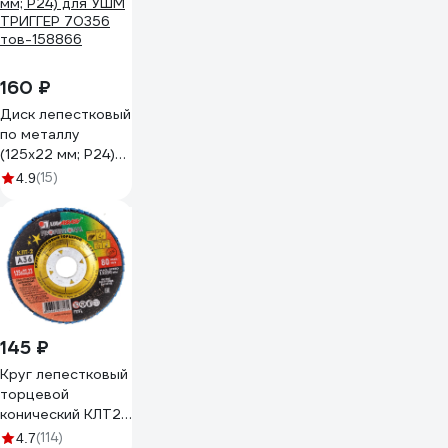
160 ₽
Диск лепестковый
по металлу
(125х22 мм; P24)
для УШМ ТРИГГЕР
(15)
4.9
70356 тов-158866
145 ₽
Круг лепестковый
торцевой
конический КЛТ2
(125х22 мм; А 36;
(114)
4.7