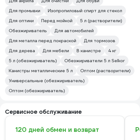
Для акрила
Для очистки
Для обуви
Для промывки
Изопропиловый спирт для стекол
Для оптики
Перед мойкой
5 л (растворители)
Обезжириватель
Для автомобилей
Для металла перед покраской
Для тормозов
Для дерева
Для мебели
В канистре
4 кг
5 л (обезжириватель)
Обезжириватели 5 л Selkor
Канистры металлические 5 л
Оптом (растворители)
Универсальные (обезжириватель)
Оптом (обезжириватель)
Сервисное обслуживание
120 дней обмен и возврат
Р