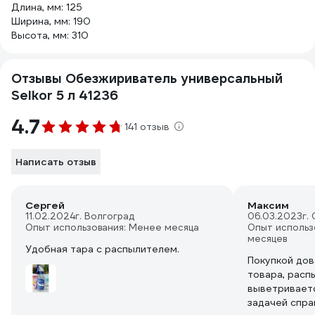
Длина, мм: 125
Ширина, мм: 190
Высота, мм: 310
Отзывы Обезжириватель универсальный
Selkor 5 л 41236
4.7
141 отзыв
Написать отзыв
Сергей
Максим
11.02.2024
г. Волгоград
06.03.2023
г.
Опыт использования: Менее месяца
Опыт использ
месяцев
Удобная тара с распылителем.
Покупкой до
товара, расп
выветриваетс
задачей спра