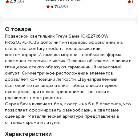
металл хром
20 м
4.7
(66)
5
(
ГОСТ
4.7
(206)
FR5203PL-16CH1
09-
1157К30HG00070А0100М
О товаре
Подвесной светильник Freya Savia 10хE27x60W
FR5203PL-10BS дополнит интерьеры, оформленные в
стиле mid-century modern, неоклассика или
контемпорари. Изюминка модели - необычная форма
плафонов «песочные часы». Плавные обтекаемые линии и
глянцевое стекло образуют гармоничный невесомый
силуэт. Симметричное расположение элементов
добавляет композиции легкости. Двунаправленный
световой поток вверх и вниз - обеспечивает яркое
освещение, зрительно приподнимает потолки и
расширяет пространство.
Серия Savia включает бра, люстры на 5 и 8 плафонов, что
позволяет сформировать разнообразные световые
сценарии. Металлическая арматура представлена в
оттенках хрома и латуни.
Характеристики