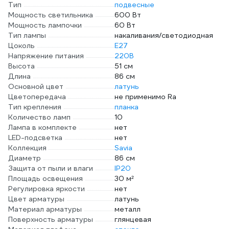
Тип
подвесные
Мощность светильника
600 Вт
Мощность лампочки
60 Вт
Тип лампы
накаливания/светодиодная
Цоколь
E27
Напряжение питания
220В
Высота
51 см
Длина
86 см
Основной цвет
латунь
Цветопередача
не применимо Ra
Тип крепления
планка
Количество ламп
10
Лампа в комплекте
нет
LED-подсветка
нет
Коллекция
Savia
Диаметр
86 см
Защита от пыли и влаги
IP20
Площадь освещения
30 м²
Регулировка яркости
нет
Цвет арматуры
латунь
Материал арматуры
металл
Поверхность арматуры
глянцевая