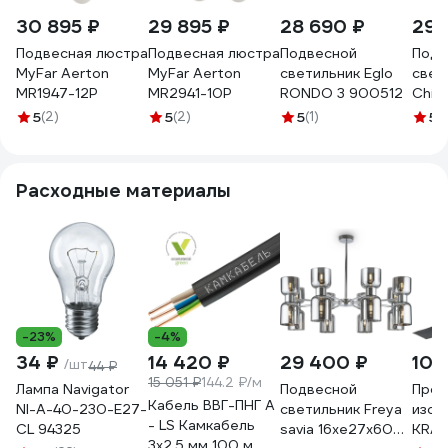
30 895 ₽
29 895 ₽
28 690 ₽
29 
Подвесная люстра
Подвесная люстра
Подвесной
Подв
MyFar Aerton
MyFar Aerton
светильник Eglo
свет
MR1947-12P
MR2941-10P
RONDO 3 900512
Chic
Мета
5
(2)
5
(2)
5
(1)
5
(1
06B
Расходные материалы
-23%
-4%
34 ₽
14 420 ₽
29 400 ₽
103
/шт
44 ₽
15 051 ₽
144.2 ₽/м
Лампа Navigator
Подвесной
Проф
Кабель ВВГ-ПНГ А
NI-A-40-230-E27-
светильник Freya
изол
- LS Камкабель
CL 94325
savia 16хe27x60w
KRAN
3x2.5 мм 100 м