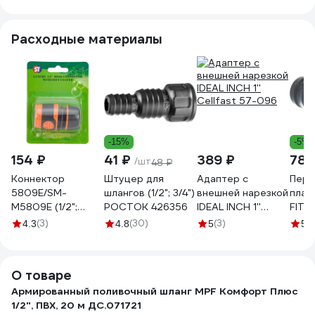
Расходные материалы
-15%
-5%
154 ₽
41 ₽
389 ₽
78 
/шт
48 ₽
Коннектор
Штуцер для
Адаптер с
Пере
5809Е/SM-
шлангов (1/2"; 3/4")
внешней нарезкой
плас
M5809E (1/2";
РОСТОК 426356
IDEAL INCH 1''
FIT I
мягкий пластик)
Cellfast 57-096
(3)
(30)
(3)
(1
4.3
4.8
5
5
SanTrade 2592
О товаре
Армированный поливочный шланг MPF Комфорт Плюс
1/2", ПВХ, 20 м ДС.071721