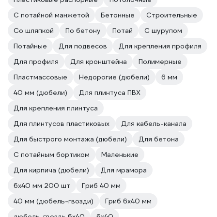
С потайной манжетой
Бетонные
Строительные
Со шляпкой
По бетону
Потай
С шурупом
Потайные
Для подвесов
Для крепления профиля
Для профиля
Для кронштейна
Полимерные
Пластмассовые
Недорогие (дюбели)
6 мм
40 мм (дюбели)
Для плинтуса ПВХ
Для крепления плинтуса
Для плинтусов пластиковых
Для кабель-канала
Для быстрого монтажа (дюбели)
Для бетона
С потайным бортиком
Маленькие
Для кирпича (дюбели)
Для мрамора
6х40 мм 200 шт
Гриб 40 мм
40 мм (дюбель-гвозди)
Гриб 6х40 мм
дюбель-гвоздь 6х40
6х40