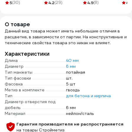
рукоятка из
15809
PH2x300мм.
цель
5
(30)
4.2
(29)
4.9
(8)
4.
стекловолокна
Эталонный
25-1
25-143
ресурс для
тяжёлого
О товаре
монтажа. 62320
Данный вид товара может иметь небольшие отличия в
расцветке, в зависимости от партии. На конструктивные и
технические свойства товара это никак не влияет.
Характеристики
Длина
40 мм
Диаметр
6 мм
Тип манжеты
потайная
Тип фасовки
шт.
Фасовка
5 шт
Метиз в комплекте
гвоздь
Тип
для бетона и кирпича
Диаметр отверстия под
дюбель
6 мм
Материал
нейлон/сталь
Гарантия производителя не распространяется
на товары Стройметиз