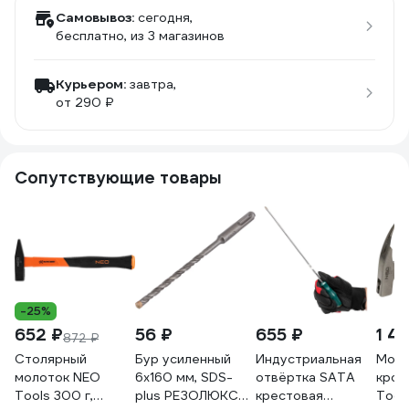
Самовывоз:
сегодня,
бесплатно
, из 3 магазинов
Курьером:
завтра,
от 290 ₽
Сопутствующие товары
-25%
652 ₽
56 ₽
655 ₽
1 4
872 ₽
Столярный
Бур усиленный
Индустриальная
Моло
молоток NEO
6х160 мм, SDS-
отвёртка SATA
кров
Tools 300 г,
plus РЕЗОЛЮКС
крестовая
Tool