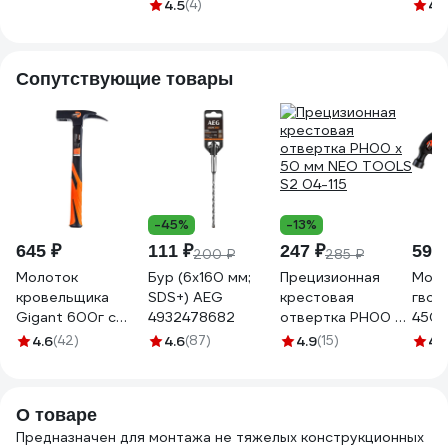
6x60 100 шт.
f, с грибовидным
100 145202
f, с
4.5
(4)
4.
52172
бортиком, 6x60
борт
мм, 40 шт. 1 0106
мм, 
3
Сопутствующие товары
-45%
-13%
645 ₽
111 ₽
247 ₽
595 
200 ₽
285 ₽
Молоток
Бур (6x160 мм;
Прецизионная
Моло
кровельщика
SDS+) AEG
крестовая
гвоз
Gigant 600г c
4932478682
отвертка PH00 x
450г
фибергласовой
50 мм NEO TOOLS
4.6
(42)
4.6
(87)
4.9
(15)
4.
ручкой GRH 600
S2 04-115
О товаре
Предназначен для монтажа не тяжелых конструкционных