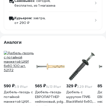
сегодня,
Самовывоз:
бесплатно
, из 1 магазина
завтра,
Курьером:
от 290 ₽
Аналоги
590 ₽
565 ₽
329 ₽
855 
5.9 ₽/шт
14.13 ₽/шт
3.29 ₽/шт
Дюбель-гвоздь с
Дюбель-гвоздь
Дюбель с
Дюбе
потайной
ЕВРОПАРТНЕР
шурупом ГРИБ
ЕВР
манжетой ЦКИ
нейлоновый, pdg
BlackWeld 6х60,
нейл