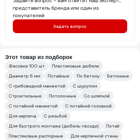
Задайте вопрос – вам ответит наш эксперт,
представитель бренда или один из
покупателей
Задать вопрос
Этот товар из подборок
Фасовка 100 шт
Пластиковые дюбели
Диаметр 6 мм
Потайные
По бетону
Бетонные
С грибовидной манжетой
С шурупом
Строительные
Потолочные
Со шляпкой
С потайной манжетой
С потайной головкой
Для кирпича
С резьбой
Для быстрого монтажа (дюбель-гвозди)
Потай
Пластиковые распорные
Для кирпичной стены