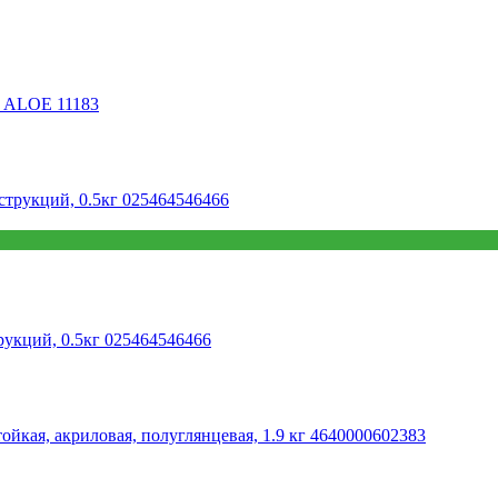
й ALOE 11183
укций, 0.5кг 025464546466