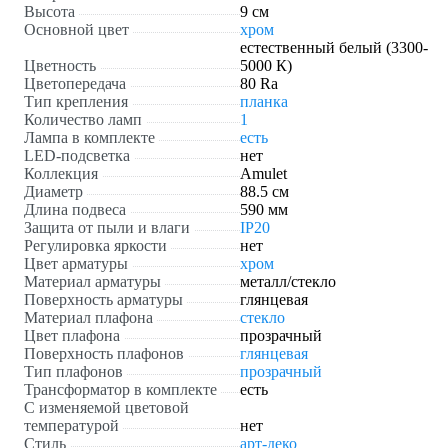
Высота
9 см
Основной цвет
хром
естественный белый (3300-
Цветность
5000 К)
Цветопередача
80 Ra
Тип крепления
планка
Количество ламп
1
Лампа в комплекте
есть
LED-подсветка
нет
Коллекция
Amulet
Диаметр
88.5 см
Длина подвеса
590 мм
Защита от пыли и влаги
IP20
Регулировка яркости
нет
Цвет арматуры
хром
Материал арматуры
металл/стекло
Поверхность арматуры
глянцевая
Материал плафона
стекло
Цвет плафона
прозрачный
Поверхность плафонов
глянцевая
Тип плафонов
прозрачный
Трансформатор в комплекте
есть
С изменяемой цветовой
температурой
нет
Стиль
арт-деко