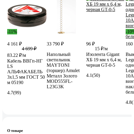
-11%
-10
4 161 ₽
33 790 ₽
96 ₽
160
4 699 ₽
15 ₽/м
Напольный
Изолента Gigant
Вык
83.22 ₽/м
светильник
ХБ 19 мм х 6,4 м,
Leg
Кабель ВВГп-НГ
MAYTONI
черная GT-0-5
одн
LS
(торшер) Amulet
Leg
АЛЬФАКАБЕЛЬ
4.1
(50)
Металл Золото
10А
3х1,5 мм ГОСТ 50
MOD555FL-
вин
м 05190
L23G3K
нак
бел
4.7
(99)
4.8
(
О товаре