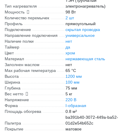
ТЭН (трубчатый
Тип нагревателя
электронагреватель)
Мощность
98 Вт
Количество перемычек
2 шт
Профиль
прямоугольный
Подключение
скрытая проводка
Направление подключения
универсальное
Наличие полки
нет
Таймер
да
Цвет
хром
Материал
нержавеющая сталь
Заполнен маслом
нет
Max рабочая температура
65 °С
Высота
1200 мм
Ширина
100 мм
Глубина
75 мм
Вес нетто
5 кг
Напряжение
220 В
Форма
I-образная
Площадь обогрева
0.8 м²
ba391b40-3072-449a-ba52-
Палитра
01d2e54b652c
Покрытие
матовое