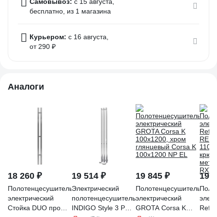
Самовывоз:
c 15 августа,
бесплатно
, из 1 магазина
Курьером:
c 16 августа,
от 290 ₽
Аналоги
18 260 ₽
19 514 ₽
19 845 ₽
19 4
Полотенцесушитель
Электрический
Полотенцесушитель
Поло
электрический
полотенцесушитель
электрический
элек
Стойка DUO проф
INDIGO Style 3 PRO
GROTA Corsa K
Refle