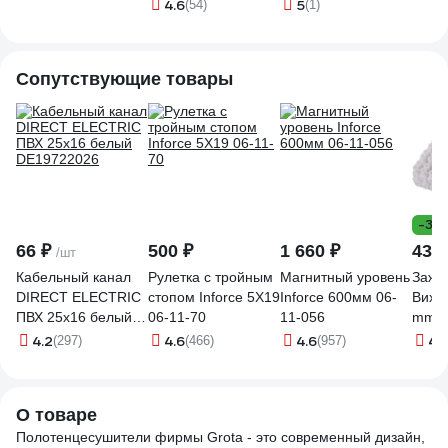
1200 Terminus
(electro) 120/13
100x1200, хром
REFL
4.6
5
(54)
(1)
4670078561824
(таймер,
глянцевый Corsa K
1100
скр.монтаж,
100х1200 NP EL
крюч
унив.подкл.R/L,
мета
Сопутствующие товары
полиров.)
RXT0
LSPRE120-13Rt
-31
66 ₽
500 ₽
1 660 ₽
43 
/шт
Кабельный канал
Рулетка с тройным
Магнитный уровень
Зажи
DIRECT ELECTRIC
стопом Inforce 5Х19
Inforce 600мм 06-
Вихрь
ПВХ 25x16 белый
06-11-70
11-056
mm?,
DE19722026
73/12
4.2
4.6
4.6
4.
(297)
(466)
(957)
О товаре
Полотенцесушители фирмы Grota - это современный дизайн,