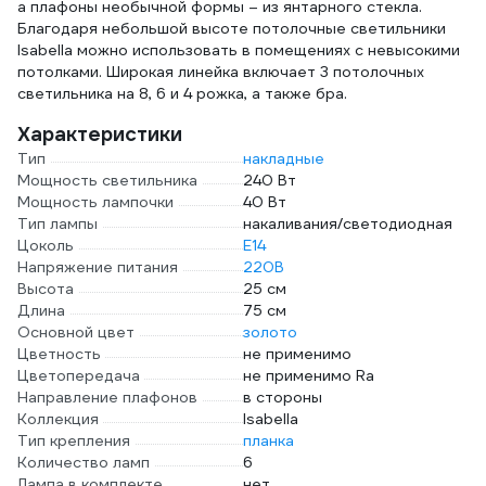
а плафоны необычной формы – из янтарного стекла.
Благодаря небольшой высоте потолочные светильники
Isabella можно использовать в помещениях с невысокими
потолками. Широкая линейка включает 3 потолочных
светильника на 8, 6 и 4 рожка, а также бра.
Характеристики
Тип
накладные
Мощность светильника
240 Вт
Мощность лампочки
40 Вт
Тип лампы
накаливания/светодиодная
Цоколь
E14
Напряжение питания
220В
Высота
25 см
Длина
75 см
Основной цвет
золото
Цветность
не применимо
Цветопередача
не применимо Ra
Направление плафонов
в стороны
Коллекция
Isabella
Тип крепления
планка
Количество ламп
6
Лампа в комплекте
нет