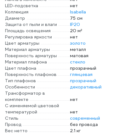
LED-подсветка
нет
Коллекция
Isabella
Диаметр
75 см
Защита от пыли и влаги
IP20
Площадь освещения
20 м²
Регулировка яркости
нет
Цвет арматуры
золото
Материал арматуры
металл
Поверхность арматуры
матовая
Материал плафона
стекло
Цвет плафона
прозрачный
Поверхность плафонов
глянцевая
Тип плафонов
прозрачный
Особенности
декоративный
Трансформатор в
комплекте
нет
С изменяемой цветовой
температурой
нет
Стиль
современный
Провод
без провода
Вес нетто
2.1 кг