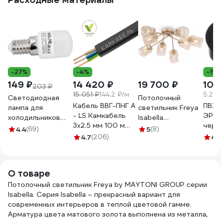
-27%
-4%
-15
149 ₽
14 420 ₽
19 700 ₽
105
203 ₽
15 051 ₽
144.2 ₽/м
5.25 
Светодиодная
Потолочный
Кабель ВВГ-ПНГ А
ПВХ-
лампа для
светильник Freya
- LS Камкабель
ЭРА 
холодильников
Isabella
3x2.5 мм 100 м
черн
Volpe Матовая
FR5095CL-08G
4.4
(69)
5
(8)
ГОСТ
колба LED-Y27-
4.7
(206)
4.
1157К30HG00070А0100М
3W/WW/E14/FR/Z
UL-00000178
О товаре
Потолочный светильник Freya by MAYTONI GROUP серии
Isabella. Серия Isabella – прекрасный вариант для
современных интерьеров в теплой цветовой гамме.
Арматура цвета матового золота выполнена из металла,