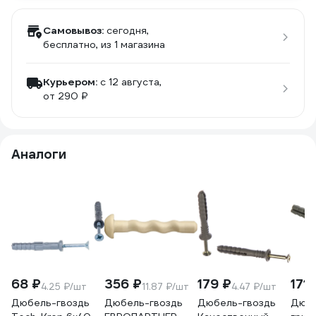
Самовывоз:
сегодня,
бесплатно
, из 1 магазина
Курьером:
c 12 августа,
от 290 ₽
Аналоги
68 ₽
356 ₽
179 ₽
171 
4.25 ₽/шт
11.87 ₽/шт
4.47 ₽/шт
Дюбель-гвоздь
Дюбель-гвоздь
Дюбель-гвоздь
Дюбе