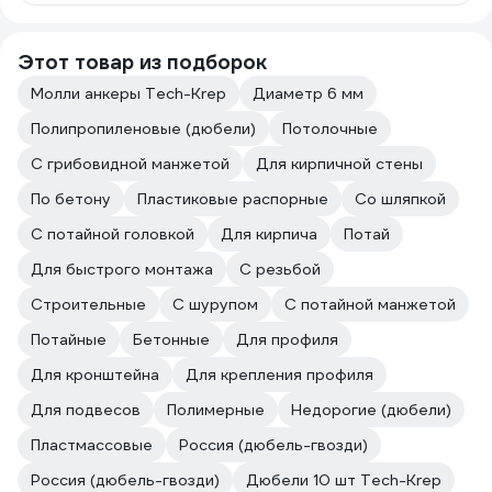
Этот товар из подборок
Молли анкеры Tech-Krep
Диаметр 6 мм
Полипропиленовые (дюбели)
Потолочные
С грибовидной манжетой
Для кирпичной стены
По бетону
Пластиковые распорные
Со шляпкой
С потайной головкой
Для кирпича
Потай
Для быстрого монтажа
С резьбой
Строительные
С шурупом
С потайной манжетой
Потайные
Бетонные
Для профиля
Для кронштейна
Для крепления профиля
Для подвесов
Полимерные
Недорогие (дюбели)
Пластмассовые
Россия (дюбель-гвозди)
Россия (дюбель-гвозди)
Дюбели 10 шт Tech-Krep