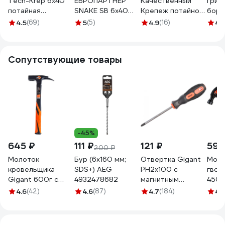
Tech-Krep 6х40
ЕВРОПАРТНЕР
Качественный
гриб
потайная
SNAKE SB 6x40
Крепеж потайной
борт
манжета,
нейлон усилен. 30
бортик 6х40 40
Каче
4.5
(69)
5
(5)
4.9
(16)
4.
полипропилен 16
шт. LMS12 5286 2
шт 0200615 КЧ
Креп
шт - пакет 102943
шт 0
Сопутствующие товары
-45%
645 ₽
111 ₽
121 ₽
595
200 ₽
Молоток
Бур (6x160 мм;
Отвертка Gigant
Моло
кровельщика
SDS+) AEG
PH2x100 с
гвоз
Gigant 600г c
4932478682
магнитным
450г
фибергласовой
наконечником GS
4.6
(42)
4.6
(87)
4.7
(184)
4.
ручкой GRH 600
PH2100