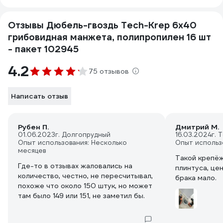
Отзывы Дюбель-гвоздь Tech-Krep 6х40
грибовидная манжета, полипропилен 16 шт
- пакет 102945
4.2
75 отзывов
Написать отзыв
Рубен П.
Дмитрий М.
01.06.2023
г. Долгопрудный
16.03.2024
г. 
Опыт использования: Несколько
Опыт использ
месяцев
Такой крепёж
Где-то в отзывах жаловались на
плинтуса, це
количество, честно, не пересчитывал,
брака мало.
похоже что около 150 штук, но может
там было 149 или 151, не заметил бы.