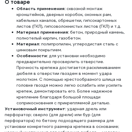
О товаре
Область применения:
сквозной монтаж
кронштейнов, дверных коробок, оконных рам,
кабельных каналов, обрешетки, гипсокартонных
листов (ГКЛ), гипсоволокнистых листов (ГКЛ) и т.д.
Материал применения:
бетон, природный камень,
полнотелый кирпич, газобетон.
Материал:
полипропилен, углеродистая сталь с
цинковым покрытием.
Особенности:
для установки необходимо
предварительно просверлить отверстие.
Прочность крепежа достигается расклиниванием
дюбеля в отверстии гвоздем в момент удара
молотком. С помощью крестообразного шлица на
головке гвоздя можно легко ослабить или усилить
крепеж, демонтировать его. Более надежное
крепление благодаря большой площади
соприкосновения с прикрепляемой деталью.
Установочный инструмент:
ударная дрель или
перфоратор; сверло (для дрели) или бур (для
перфоратора) по бетону подходящего размера для
установки конкретного размера крепежа в основание;