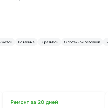
анжетой
Потайные
С резьбой
С потайной головкой
Б
Ремонт за 20 дней