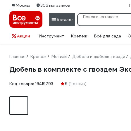
Москва
306 магазинов
Каталог
Акции
Инструмент
Крепеж
Всё для сада
Э
Главная
Крепёж
Метизы
Дюбели и дюбель-гвозди
/
/
/
/
Дюбель в комплекте с гвоздем Эк
Код товара:
16419793
5
(1 отзыв)