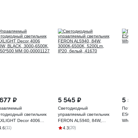
 677 ₽
5 545 ₽
5 52
равляемый
Светодиодный
Потоло
етодиодный светильник
управляемый светильник
ESCADA
XLIGHT Decor 4006
FERON AL5940, 84W,
White 
0W, BLACK, 3000-6500К,
3000К-6500K, 5200Lm,
4.6
(11)
4.3
(20)
50*500 ММ 00-00001127
IP20, белый, 41670