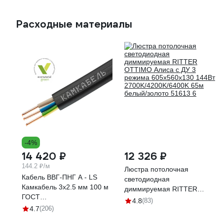
мощность 184 Вт Stanza
3330-4+4
Расходные материалы
-4%
14 420 ₽
12 326 ₽
144.2 ₽/м
Люстра потолочная
Кабель ВВГ-ПНГ А - LS
светодиодная
Камкабель 3x2.5 мм 100 м
диммируемая RITTER
ГОСТ
OTTIMO Алиса с ДУ 3
4.8
(83)
1157К30HG00070А0100М
4.7
(206)
режима 605x560x130 144Вт
2700K/4200K/6400K 65м