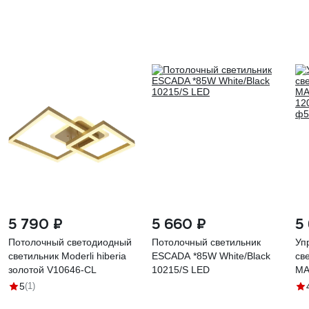
5 790 ₽
5 660 ₽
5
Потолочный светодиодный
Потолочный светильник
Уп
светильник Moderli hiberia
ESCADA *85W White/Black
св
золотой V10646-CL
10215/S LED
MA
12
5
(1)
ф5