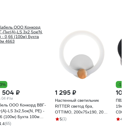
13%
-15%
3 504 ₽
1 295 ₽
105 
.04 ₽/м
Настенный светильник
ПВХ-из
бель ООО Конкорд ВВГ-
RITTER светод бра,
19ммх2
(А)-LS 3x2,5ок(N, PE) -
OTTIMO, 200x75x190, 20Вт,
C00365
66 (100м) Бухта 100м
2700/4200/6400, 9м, бел/
5
(1)
4.8
(2
63
4.4
(65)
зол, , 51610 5