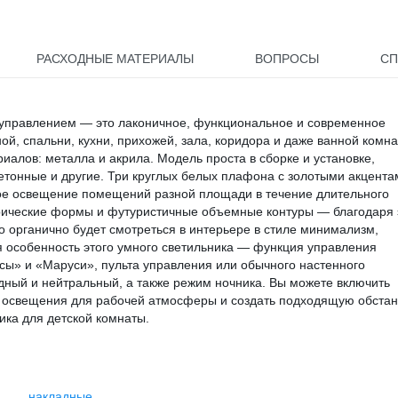
РАСХОДНЫЕ МАТЕРИАЛЫ
ВОПРОСЫ
СП
 управлением — это лаконичное, функциональное и современное
, спальни, кухни, прихожей, зала, коридора и даже ванной комна
иалов: металла и акрила. Модель проста в сборке и установке,
етонные и другие. Три круглых белых плафона с золотыми акцента
е освещение помещений разной площади в течение длительного
рические формы и футуристичные объемные контуры — благодаря 
 органично будет смотреться в интерьере в стиле минимализм,
ая особенность этого умного светильника — функция управления
ы» и «‎Маруси», пульта управления или обычного настенного
дный и нейтральный, а также режим ночника. Вы можете включить
нь освещения для рабочей атмосферы и создать подходящую обстан
ика для детской комнаты.
накладные