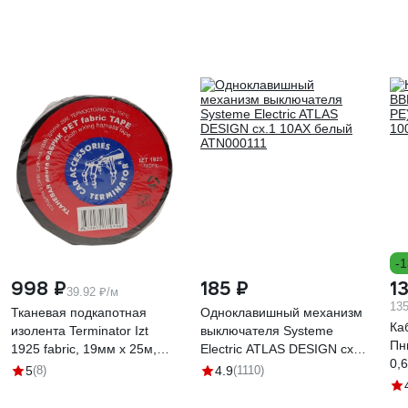
-
998 ₽
185 ₽
1
39.92 ₽/м
135
Тканевая подкапотная
Одноклавишный механизм
Ка
изолента Terminator Izt
выключателя Systeme
Пнг
1925 fabric, 19мм х 25м,
Electric ATLAS DESIGN сх.1
0,
толщина 0,25мм 2000832
10АХ белый ATN000111
5
(8)
4.9
(1110)
46