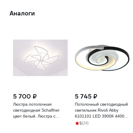
Аналоги
5 700 ₽
5 745 ₽
Люстра потолочная
Потолочный светодиодный
светодиодная Schaffner
светильник Rivoli Abby
цвет белый. Люстра с
6101101 LED 3900К 4400К
пультом управления,
57 Вт модерн с пультом
5
(24)
освещение до 25 кв.м,
Б0059007