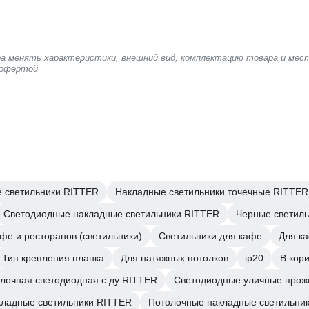
ера менять характеристики, внешний вид, комплектацию товара и мес
 офертой
 светильники RITTER
Накладные светильники точечные RITTER
Светодиодные накладные светильники RITTER
Черные светил
фе и ресторанов (светильники)
Светильники для кафе
Для ка
Тип крепления планка
Для натяжных потолков
ip20
В кор
лочная светодиодная с ду RITTER
Светодиодные уличные прож
кладные светильники RITTER
Потолочные накладные светильни