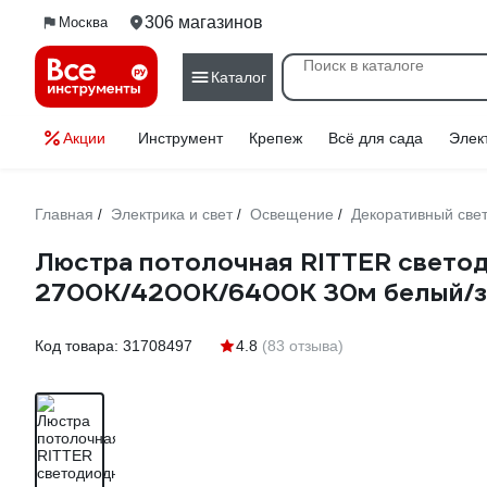
306 магазинов
Москва
Каталог
Акции
Инструмент
Крепеж
Всё для сада
Элек
Главная
Электрика и свет
Освещение
Декоративный све
/
/
/
Люстра потолочная RITTER свето
2700K/4200K/6400K 30м белый/зо
Код товара:
31708497
4.8
(83 отзыва)