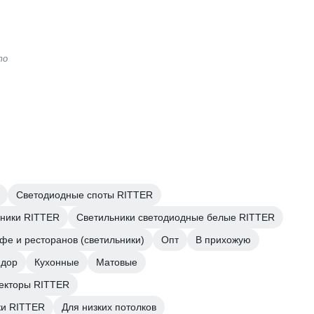
то
Светодиодные споты RITTER
ьники RITTER
Светильники светодиодные белые RITTER
фе и ресторанов (светильники)
Опт
В прихожую
идор
Кухонные
Матовые
екторы RITTER
ки RITTER
Для низких потолков