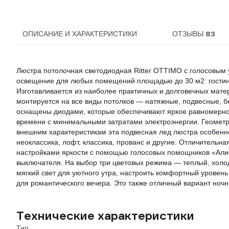
белый/золото 51613 6
83
ОПИСАНИЕ И ХАРАКТЕРИСТИКИ
ОТЗЫВЫ
Люстра потолочная светодиодная Ritter OTTIMO с голосовым
освещение для любых помещений площадью до 30 м2: гостиной
Изготавливается из наиболее практичных и долговечных матер
монтируется на все виды потолков — натяжные, подвесные, б
оснащены диодами, которые обеспечивают яркое равномерно
времени с минимальными затратами электроэнергии. Геомет
внешним характеристикам эта подвесная лед люстра особенно
неоклассика, лофт, классика, прованс и другие. Отличительн
настройками яркости с помощью голосовых помощников «‎Алис
выключателя. На выбор три цветовых режима — теплый, холо
мягкий свет для уютного утра, настроить комфортный урове
для романтического вечера. Это также отличный вариант ночн
Технические характеристики
Тип