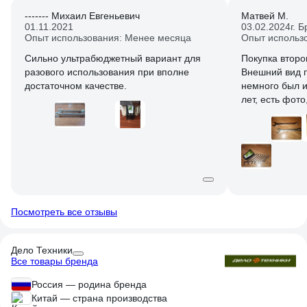
------- Михаил Евгеньевич
Матвей М.
01.11.2021
03.02.2024
г. 
Опыт использования: Менее месяца
Опыт использ
Сильно ультрабюджетный вариант для
Покупка второ
разового использования при вполне
Внешний вид 
достаточном качестве.
немного был и
лет, есть фото
инструмент сп
17 однажды с
через вспомог
на зев ключа и
затягивании. 
не отличаются
ключе. Возмож
разные маркир
Посмотреть все отзывы
комплектация 
Дело Техники
Все товары бренда
Россия — родина бренда
Китай — страна производства