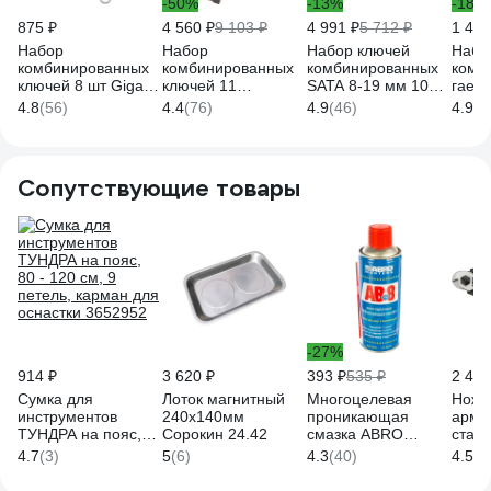
-50%
-13%
-18%
875 ₽
4 560 ₽
9 103 ₽
4 991 ₽
5 712 ₽
1 486
Набор
Набор
Набор ключей
Набо
комбинированных
комбинированных
комбинированных
комб
ключей 8 шт Gigant,
ключей 11
SATA 8-19 мм 10
гаеч
Сталь Cr-V, 8-19мм,
предметов Inforce,
предм. 08022
KEND
4.8
(56)
4.4
(76)
4.9
(46)
4.9
(9
GCWS8
06-05-55
смещ
1520
Сопутствующие товары
-27%
914 ₽
3 620 ₽
393 ₽
535 ₽
2 408
Сумка для
Лоток магнитный
Многоцелевая
Ножн
инструментов
240х140мм
проникающая
арма
ТУНДРА на пояс,
Сорокин 24.42
смазка ABRO
сталь
80 - 120 см, 9
Masters 450 мл AB-
NEO 
4.7
(3)
5
(6)
4.3
(40)
4.5
(6
петель, карман для
8-RW
01-5
оснастки 3652952