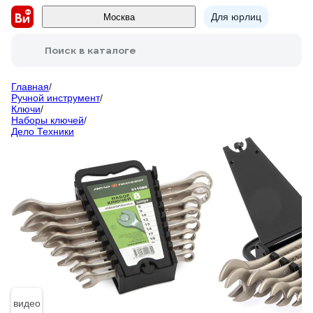
Для юрлиц
Москва
Поиск в каталоге
Главная
/
Ручной инструмент
/
Ключи
/
Наборы ключей
/
Дело Техники
видео