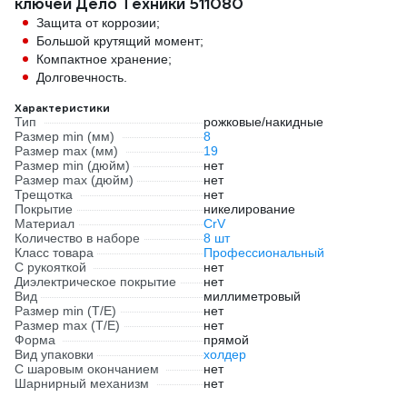
ключей Дело Техники 511080
Защита от коррозии;
Большой крутящий момент;
Компактное хранение;
Долговечность.
Характеристики
Тип
рожковые/накидные
Размер min (мм)
8
Размер max (мм)
19
Размер min (дюйм)
нет
Размер max (дюйм)
нет
Трещотка
нет
Покрытие
никелирование
Материал
CrV
Количество в наборе
8 шт
Класс товара
Профессиональный
С рукояткой
нет
Диэлектрическое покрытие
нет
Вид
миллиметровый
Размер min (Т/E)
нет
Размер max (T/E)
нет
Форма
прямой
Вид упаковки
холдер
С шаровым окончанием
нет
Шарнирный механизм
нет