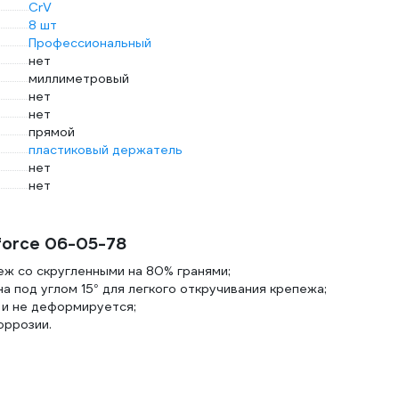
CrV
8 шт
Профессиональный
нет
миллиметровый
нет
нет
прямой
пластиковый держатель
нет
нет
force 06-05-78
еж со скругленными на 80% гранями;
а под углом 15° для легкого откручивания крепежа;
 и не деформируется;
оррозии.