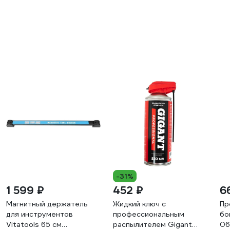
-31%
1 599 ₽
452 ₽
6
Магнитный держатель
Жидкий ключ с
Пр
для инструментов
профессиональным
бо
Vitatools 65 см
распылителем Gigant
06