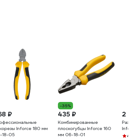
-35%
68 ₽
435 ₽
2 65
офессиональные
Комбинированные
Развод
корезы Inforce 180 мм
плоскогубцы Inforce 160
Inforc
-18-05
мм 06-18-01
4.8
(4