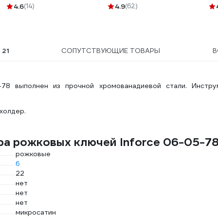
magnitnyy-derzhatel-65
Professional 520 мл
4.6
(14)
4.9
(62)
GPLKS-520
Ы
21
СОПУТСТВУЮЩИЕ ТОВАРЫ
В
78 выполнен из прочной хромованадиевой стали. Инстру
холдер.
ра рожковых ключей Inforce 06-05-7
рожковые
6
22
нет
нет
нет
микросатин