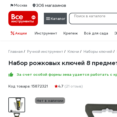
306 магазинов
Москва
Каталог
Акции
Инструмент
Крепеж
Всё для сада
Э
Главная
Ручной инструмент
Ключи
Наборы ключей
/
/
/
/
Набор рожковых ключей 8 предмет
За счет особой формы зева удается работать с 
Код товара:
15872321
4.7
(21 отзыв)
Нет в наличии