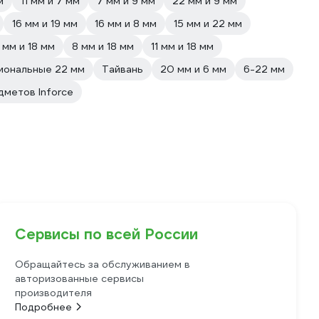
м
11 мм и 7 мм
7 мм и 9 мм
22 мм и 9 мм
16 мм и 19 мм
16 мм и 8 мм
15 мм и 22 мм
 мм и 18 мм
8 мм и 18 мм
11 мм и 18 мм
иональные 22 мм
Тайвань
20 мм и 6 мм
6-22 мм
дметов Inforce
Сервисы по всей России
Обращайтесь за обслуживанием в
авторизованные сервисы
производителя
Подробнее