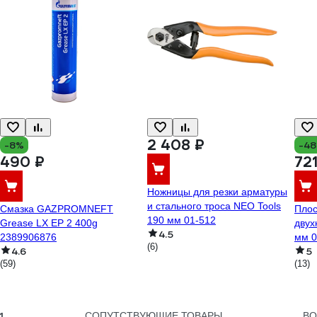
2 408 ₽
-8%
-4
490 ₽
721
Ножницы для резки арматуры
и стального троса NEO Tools
Смазка GAZPROMNEFT
Плос
190 мм 01-512
Grease LX EP 2 400g
двух
4.5
2389906876
мм 0
(6)
4.6
5
(59)
(13)
1
СОПУТСТВУЮЩИЕ ТОВАРЫ
В