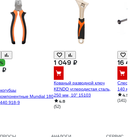
1 049 ₽
16 415
8%
 ₽
Кованый разводной ключ
Слесарны
KENDO углеродистая сталь,
140 мм, 
когубцы
4.5
250 мм, 10" 15103
компонентные Mundial 180
(141)
4.8
440.918-9
(52)
ОПРОСЫ
АНАЛОГИ
СЕРВИС