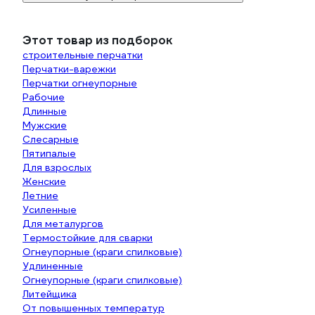
Этот товар из подборок
строительные перчатки
Перчатки-варежки
Перчатки огнеупорные
Рабочие
Длинные
Мужские
Слесарные
Пятипалые
Для взрослых
Женские
Летние
Усиленные
Для металургов
Термостойкие для сварки
Огнеупорные (краги спилковые)
Удлиненные
Огнеупорные (краги спилковые)
Литейщика
От повышенных температур