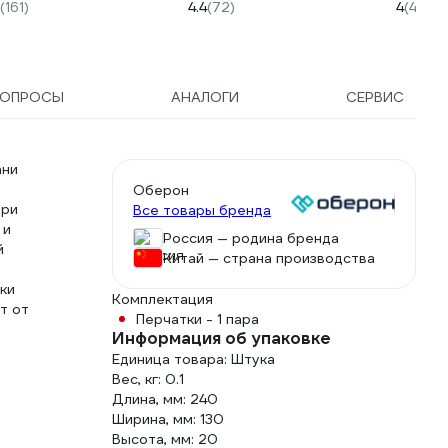
рост 170-176
120330
(161)
4.4
(72)
4
(4)
БП-00000181
ВОПРОСЫ
АНАЛОГИ
СЕРВИС
ани
.
Оберон
при
Все товары бренда
 и
Россия — родина бренда
й
Китай — страна производства
ки
Комплектация
т от
Перчатки - 1 пара
Информация об упаковке
Единица товара: Штука
Вес, кг: 0.1
Длина, мм: 240
Ширина, мм: 130
Высота, мм: 20