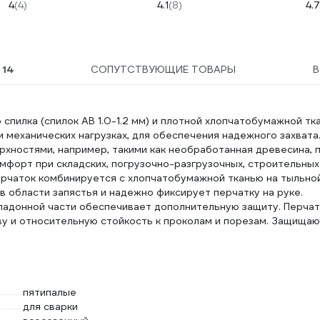
120329
минеральных стекол
4
(4)
4.1
(8)
4.7
Управдом 4100008791
Ы
14
СОПУТСТВУЮЩИЕ ТОВАРЫ
спилка (спилок AB 1.0-1.2 мм) и плотной хлопчатобумажной тк
 механических нагрузках, для обеспечения надежного захвата
рхностями, например, такими как необработанная древесина, 
форт при складских, погрузочно-разгрузочных, строительных
ерчаток комбинируется с хлопчатобумажной тканью на тыльно
 области запястья и надежно фиксирует перчатку на руке.
 ладонной части обеспечивает дополнительную защиту. Перчат
ву и относительную стойкость к проколам и порезам. Защищаю
пятипалые
для сварки