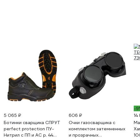
-9
5 065 ₽
606 ₽
14
Ботинки сварщика СПРУТ
Очки газосварщика с
Ма
perfect protection ПУ-
комплектом затемненных
Ха
Нитрил с ПП и АС р. 44
и прозрачных
10