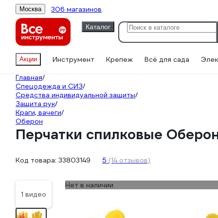
306 магазинов
Москва
Каталог
Инструмент
Крепеж
Всё для сада
Элек
Акции
Главная
/
Спецодежда и СИЗ
/
Средства индивидуальной защиты
/
Защита рук
/
Краги, вачеги
/
Оберон
Перчатки спилковые Оберо
Код товара:
33803149
5
(14 отзывов)
Нет в наличии
1 видео