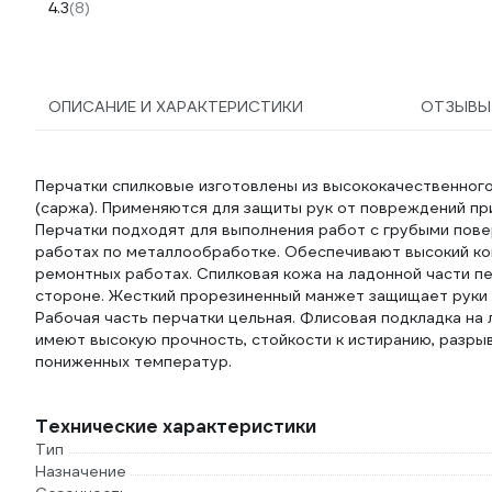
1109
4.3
(8)
ОПИСАНИЕ И ХАРАКТЕРИСТИКИ
ОТЗЫВ
Перчатки спилковые изготовлены из высококачественного 
(саржа). Применяются для защиты рук от повреждений при
Перчатки подходят для выполнения работ с грубыми пове
работах по металлообработке. Обеспечивают высокий ком
ремонтных работах. Спилковая кожа на ладонной части п
стороне. Жесткий прорезиненный манжет защищает руки в
Рабочая часть перчатки цельная. Флисовая подкладка на
имеют высокую прочность, стойкости к истиранию, разры
пониженных температур.
Технические характеристики
Тип
Назначение