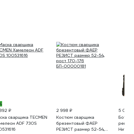
%
 892 ₽
2 998 ₽
5 065 
ска сварщика TECMEN
Костюм сварщика
Ботинк
мелеон ADF 730S
брезентовый ФАЕР
perfect
0531616
РЕЗИСТ размер 52-54,
Нитрил 