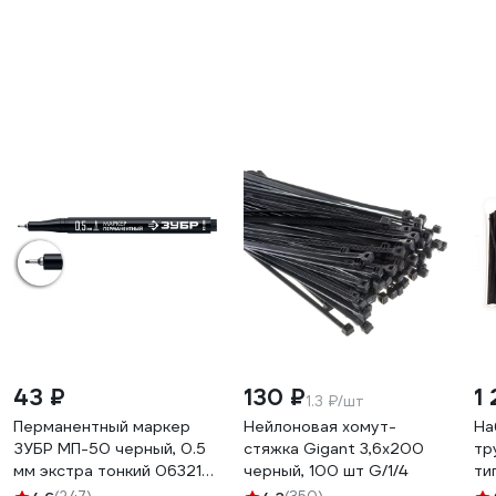
43 ₽
130 ₽
1 
1.3 ₽/шт
Перманентный маркер
Нейлоновая хомут-
На
ЗУБР МП-50 черный, 0.5
стяжка Gigant 3,6х200
тр
мм экстра тонкий 06321-
черный, 100 шт G/1/4
ти
2
10