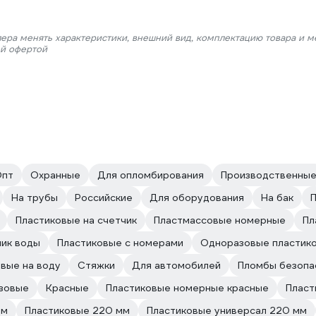
лера менять характеристики, внешний вид, комплектацию товара и м
ой офертой
Опт
Охранные
Для опломбирования
Производственны
На трубы
Российские
Для оборудования
На бак
Пластиковые на счетчик
Пластмассовые номерные
Пл
чик воды
Пластиковые с номерами
Одноразовые пластик
вые на воду
Стяжки
Для автомобилей
Пломбы безопа
зовые
Красные
Пластиковые номерные красные
Пласт
мм
Пластиковые 220 мм
Пластиковые универсал 220 мм