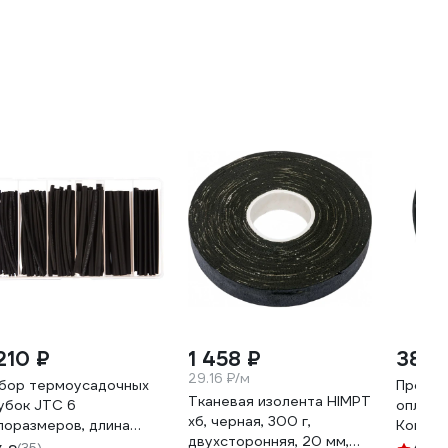
210 ₽
1 458 ₽
388 
29.16 ₽/м
бор термоусадочных
Провол
Тканевая изолента HIMPT
убок JTC 6
оплом
хб, черная, 300 г,
поразмеров, длина
Комус 
двухсторонняя, 20 мм,
0мм, 120шт в боксе
100 м 