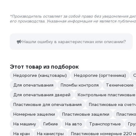
*Производитель оставляет за собой право без уведомления ди
его производства. Указанная информация не является публичн
Нашли ошибку в характеристиках или описании?
Этот товар из подборок
Недорогие (канцтовары)
Недорогие (оргтехника)
Для опечатывания
Пломбы контроля
Технические
Для опечатывания дверей
Контрольные пластиковые
Пластиковые для опечатывания
Пластиковые на счет
Номерные защелки
Пластиковые защелки
Пластико
На машину
Гибкие
На авто
Транспортные
Гру
На кран
На канистры
Пластиковые номерные 220 