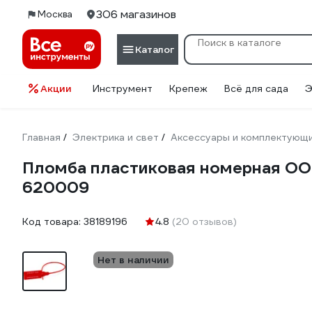
306 магазинов
Москва
Каталог
Акции
Инструмент
Крепеж
Всё для сада
Э
Главная
Электрика и свет
Аксессуары и комплектующ
/
/
Пломба пластиковая номерная ООО П
620009
Код товара:
38189196
4.8
(20 отзывов)
Нет в наличии