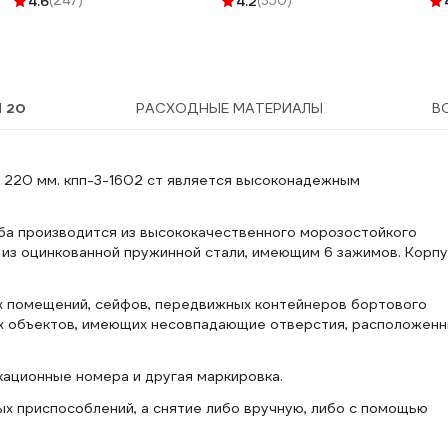
4.6
(247)
4.2
(350)
-2
Ы
20
РАСХОДНЫЕ МАТЕРИАЛЫ
В
L 220 мм. кпп-3-1602 ст является высоконадежным
ба производится из высококачественного морозостойкого
 из оцинкованной пружинной стали, имеющим 6 зажимов. Корп
х помещений, сейфов, передвижных контейнеров бортового
гих объектов, имеющих несовпадающие отверстия, расположен
ационные номера и другая маркировка.
х приспособлений, а снятие либо вручную, либо с помощью