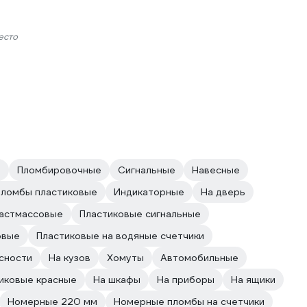
есто
е
Пломбировочные
Сигнальные
Навесные
Пломбы пластиковые
Индикаторные
На дверь
астмассовые
Пластиковые сигнальные
овые
Пластиковые на водяные счетчики
сности
На кузов
Хомуты
Автомобильные
иковые красные
На шкафы
На приборы
На ящики
Номерные 220 мм
Номерные пломбы на счетчики