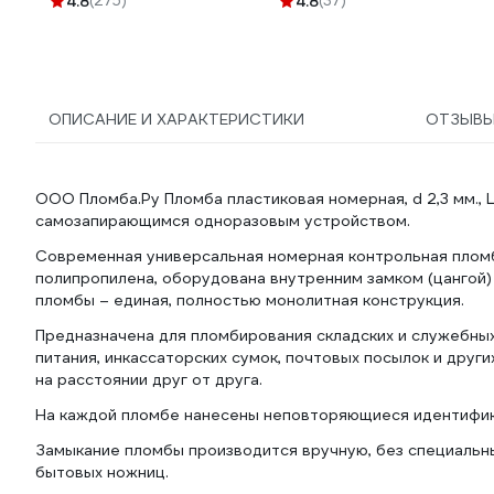
4.8
(275)
4.8
(37)
Контроля 24115
ОПИСАНИЕ И ХАРАКТЕРИСТИКИ
ОТЗЫВ
ООО Пломба.Ру Пломба пластиковая номерная, d 2,3 мм., 
самозапирающимся одноразовым устройством.
Современная универсальная номерная контрольная плом
полипропилена, оборудована внутренним замком (цангой)
пломбы – единая, полностью монолитная конструкция.
Предназначена для пломбирования складских и служебны
питания, инкассаторских сумок, почтовых посылок и дру
на расстоянии друг от друга.
На каждой пломбе нанесены неповторяющиеся идентифик
Замыкание пломбы производится вручную, без специальны
бытовых ножниц.