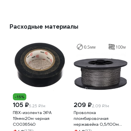
Расходные материалы
-15%
105 ₽
209 ₽
5.25 ₽/м
2.09 ₽/м
ПВХ-изолента ЭРА
Проволока
19ммх20м черная
пломбировочная
C0036540
нержавейка 0,5/100м
витая ТПК Технологии