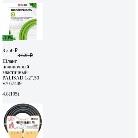
-10%
3 250 ₽
3 625 ₽
Шланг
поливочный
эластичный
PALISAD 1/2",50
м// 67449
4.8
(105)