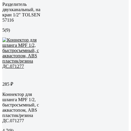
Разделитель
двухканальный, на
кран 1/2" TOLSEN
57116
5
(9)
285 ₽
Коннектор для
шланга MPF 1/2,
быстросъемный, с
аквастопом, ABS
пластик/резина
ДС.071277
4.7
(9)