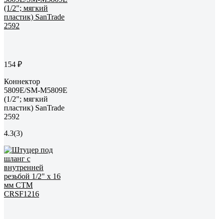
154 ₽
Коннектор
5809Е/SM-M5809E
(1/2"; мягкий
пластик) SanTrade
2592
4.3
(3)