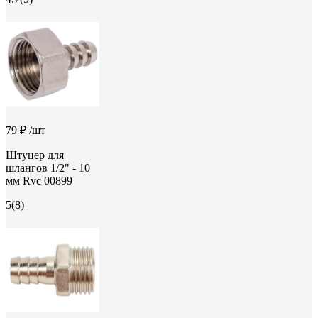
79 ₽
/шт
Штуцер для
шлангов 1/2" - 10
мм Rvc 00899
5
(8)