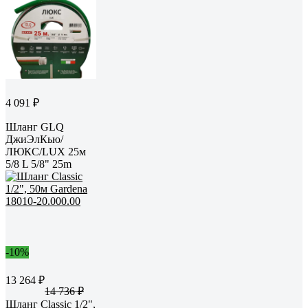
4 091 ₽
Шланг GLQ
ДжиЭлКью/
ЛЮКС/LUX 25м
5/8 L 5/8" 25m
-10%
13 264 ₽
14 736 ₽
Шланг Classic 1/2",