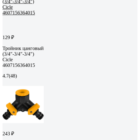
129 ₽
Тройник цанговый
(3/4"-3/4"-3/4")
Cicle
4607156364015
4.7
(48)
243 ₽