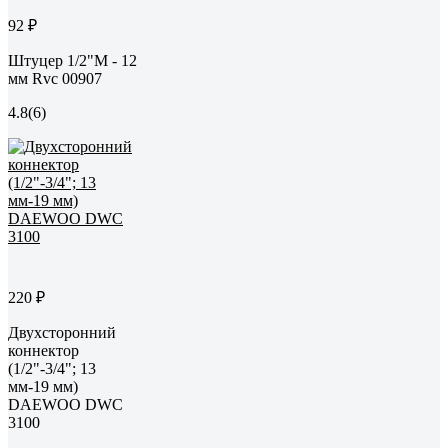
92 ₽
Штуцер 1/2"M - 12
мм Rvc 00907
4.8
(6)
220 ₽
Двухсторонний
коннектор
(1/2"-3/4"; 13
мм-19 мм)
DAEWOO DWC
3100