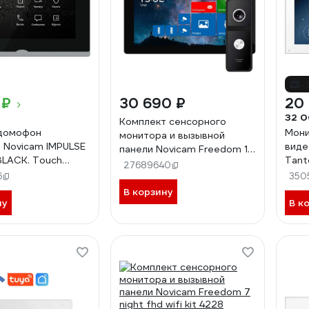
-
 ₽
30 690 ₽
20 
32 0
Комплект сенсорного
одомофон
Мони
монитора и вызывной
 Novicam IMPULSE
виде
панели Novicam Freedom 10
 BLACK. Touch
Tant
night fhd wifi kit 4230
27689640
. Поддержка 10
(Whi
6
350
8 камер, 8
В корзину
 9
ну
В к
фонов. Запись
ео. Приложение
e. W 4051