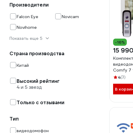
Производители
Falcon Eye
Novicam
Novihome
Показать еще 5
-16%
15 990
Страна производства
Комплект 
видеодо
Китай
Comfy 7 f
wifi v. 40
4
(3)
Высокий рейтинг
4 и 5 звезд
В корзи
Только с отзывами
Тип
видеодомофон