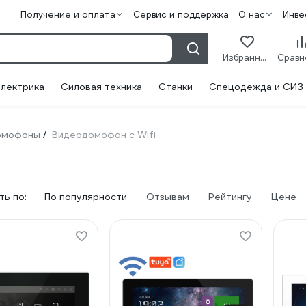
Получение и оплата
Сервис и поддержка
О нас
Инве
Избранное
лектрика
Силовая техника
Станки
Спецодежда и СИЗ
омофоны
Видеодомофон с Wifi
/
ь по:
По популярности
Отзывам
Рейтингу
Цене