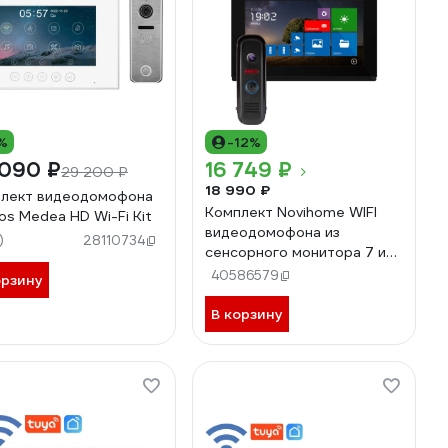
%
-12%
 090 ₽
16 749 ₽
29 200 ₽
18 990 ₽
лект видеодомофона
Комплект Novihome WIFI
os Medea HD Wi-Fi Kit
видеодомофона из
)
28110734
сенсорного монитора 7 и
вызывной панели COMFY 7
40586579
орзину
DARK FHD WIFI KIT. 5 м
кабель в комплекте.
В корзину
Поддержка Android и IOS.
Совместим с 4100