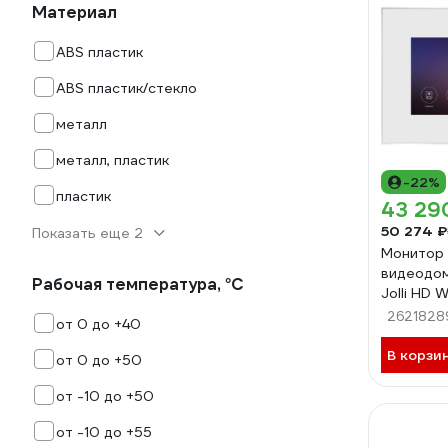
Материал
ABS пластик
ABS пластик/стекло
металл
металл, пластик
-22%
пластик
43 29
50 274 ₽
Показать еще 2
Монитор 
видеодо
Рабочая температура, °С
Jolli HD 
00-0009
2621828
от 0 до +40
В корзи
от 0 до +50
от -10 до +50
от -10 до +55