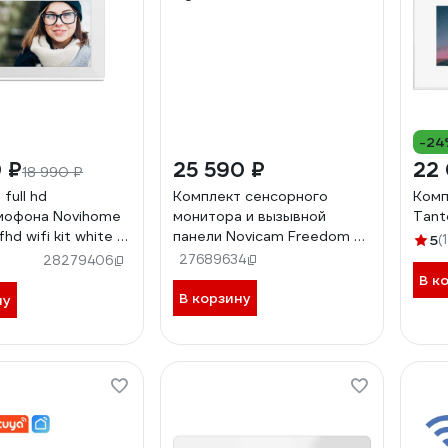
-24
 ₽
25 590 ₽
22
18 990 ₽
full hd
Комплект сенсорного
Комп
мофона Novihome
монитора и вызывной
Tant
hd wifi kit white с
панели Novicam Freedom 7
5
(1
99
night fhd wifi kit 4228
27689634
28279406
В к
В корзину
ну