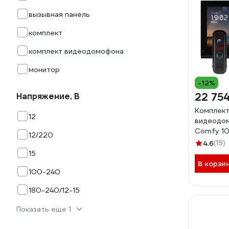
вызывная панель
комплект
комплект видеодомофона
монитор
-12%
22 75
Напряжение, В
Комплект 
12
видеодо
Comfy 10 
12/220
wifi v. 41
4.6
(19)
15
В корзи
100-240
180-240/12-15
Показать еще 1