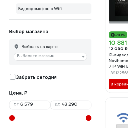
Видеодомофон с Wifi
Выбор магазина
-10%
10 881
Выбрать на карте
12 090 ₽
IP-виде
Выберите магазин
Novihome
7 IP WIFI
screen 7
3912256
Забрать сегодня
панелей, 
датчиков,
В корзи
доп.домо
Цена, ₽
фото/вид
Smart Lif
от
до