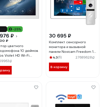
34%
-25%
976 ₽
30 695 ₽
00 ₽
Комплект сенсорного
тор цветного
монитора и вызывной
одомофона 10 дюймов
панели Novicam Freedom 10
os Violet HD Wi-Fi
fhd wifi kit 4229
4.3
(6)
27689628
te) 00-00326048
59963
В корзину
орзину