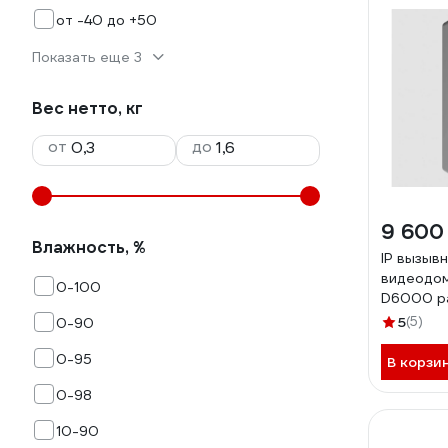
от -40 до +50
Показать еще 3
Вес нетто, кг
от
до
9 600
Влажность, %
IP вызывн
видеодом
0-100
D6000 р
поддержк
5
(5)
0-90
встроенн
карт Mifa
0-95
В корзи
PoE/12V 
0-98
накладная
000092
10-90