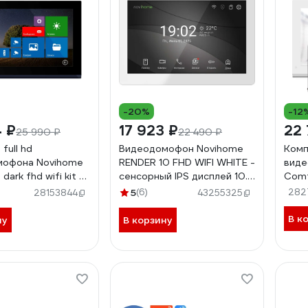
-20%
-12
4 ₽
17 923 ₽
22 
25 990 ₽
22 490 ₽
full hd
Видеодомофон Novihome
Комп
мофона Novihome
RENDER 10 FHD WIFI WHITE -
виде
dark fhd wifi kit с
сенсорный IPS дисплей 10.1;
Comfy
02
поддержка: 2 вызывных
с wif
5
(6)
282
28153844
43255325
панелей, 3 видеокамер, 2
трев.датчиков; 3
В к
ну
В корзину
доп.домофонов; Слот
microSD 4067