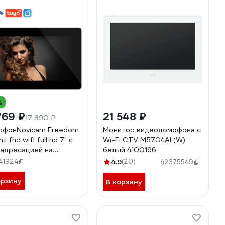
енные декоративные
и в комплекте. 10-
0574
%
769 ₽
21 548 ₽
17 890 ₽
онNovicam Freedom
Монитор видеодомофона с
ht fhd wifi full hd 7" c
Wi-Fi CTV M5704AI (W)
адресацией на
белый 4100196
тфон v. 4478
41924
4.9
(20)
42375549
орзину
В корзину