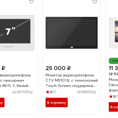
-31
 ₽
25 000 ₽
11 
12 0
 видеодомофона
Монитор видеодомофона
Мони
с сенсорным
CTV M5101 B, с технологией
Falc
 WI FI, 7, белый
Touch Screen, поддержка
форм
PWH
форматов AHD, TVI, CVI и
5
(1)
42587595
35166955
Cosmo
CVBS, встроенный модуль
5
(1
001
Wi-Fi, черный 10-0001010
ну
В корзину
В к