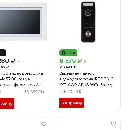
9%
-15%
280 ₽
6 579 ₽
08 ₽
7 740 ₽
тор видеодомофона
Вызывная панель
-M5708 Image,
видеодомофона IPTRONIC
ержка форматов AHD,
IPT-AOP APUS WiFi (Black)
 CVI и CVBS с
)
41441333
35166901
решением
p/720p/960H,
В корзину
орзину
оенный модуль Wi-Fi,
м "Картина" с
нстрацией
уженных изображений.