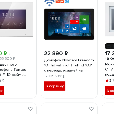
-
0 ₽
22 890 ₽
17 
19 0
55 500 ₽
Домофон Novicam Freedom
Мони
цветного
10 fhd wifi night full hd 10.1"
CTV 
мофона Tantos
c переадресацией на
подд
Wi-Fi 10 дюймов
смартфон v. 4480
28396016
TVI,
6571
3
(1
9
раз
В корзину
1080
ну
В к
встр
Режи
демо
загр