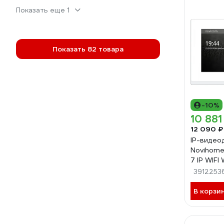
Показать еще 1
Показать 82 товара
-10%
10 881
12 090 ₽
IP-виде
Novihome
7 IP WIFI
screen 7
3912253
панелей, 
датчиков,
В корзи
доп.домо
фото/вид
Smart Li