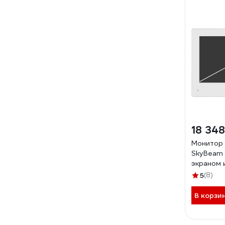
18 348
Монитор
SkyBeam 
экраном и
95703H
5
(8)
В корзи