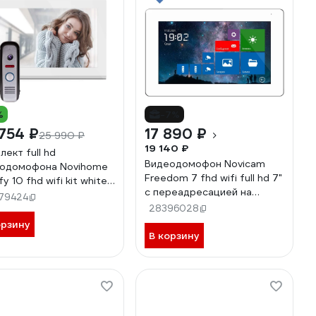
%
-7%
754 ₽
17 890 ₽
25 990 ₽
19 140 ₽
лект full hd
Видеодомофон Novicam
одомофона Novihome
Freedom 7 fhd wifi full hd 7"
 10 fhd wifi kit white
c переадресацией на
i v. 4101
79424
смартфон v. 4477
28396028
орзину
В корзину