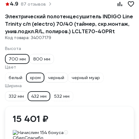
4.9
87 отзывов
Электрический полотенцесушитель INDIGO Line
Trinity с/п (electro) 70/40 (таймер, скр.монтаж,
унив.подкл.R/L, полиров.) LСLTE70-40PRt
Код товара: 34007179
Высота
700 мм
800 мм
Цвет
белый
хром
черный
черный муар
Ширина
332 мм
432 мм
532 мм
15 401 ₽
Начислим 154 бонуса