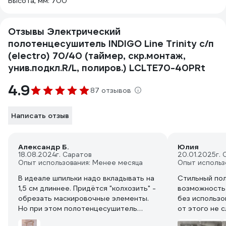
Высота, мм: 700
Отзывы Электрический
полотенцесушитель INDIGO Line Trinity с/п
(electro) 70/40 (таймер, скр.монтаж,
унив.подкл.R/L, полиров.) LСLTE70-40PRt
4.9
87 отзывов
Написать отзыв
Александр Б.
Юлия
18.08.2024
г. Саратов
20.01.2025
г.
Опыт использования: Менее месяца
Опыт использ
В идеале шпильки надо вкладывать на
Стильный по
1,5 см длиннее. Придётся "колхозить" -
возможность
обрезать маскировочные элементы.
без использов
Но при этом полотенцесушитель
от этого не 
бутел висеть ближе к стене, что не
и кнопка вкл /