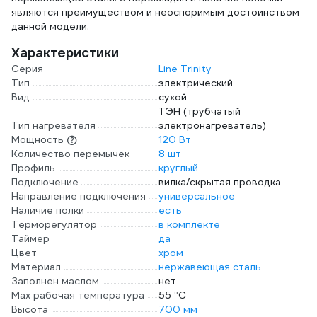
являются преимуществом и неоспоримым достоинством
данной модели.
Характеристики
Серия
Line Trinity
Тип
электрический
Вид
сухой
ТЭН (трубчатый
Тип нагревателя
электронагреватель)
Мощность
120 Вт
Количество перемычек
8 шт
Профиль
круглый
Подключение
вилка/скрытая проводка
Направление подключения
универсальное
Наличие полки
есть
Терморегулятор
в комплекте
Таймер
да
Цвет
хром
Материал
нержавеющая сталь
Заполнен маслом
нет
Max рабочая температура
55 °С
Высота
700 мм