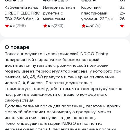
/шт
414 ₽
Кабельный канал
Измерительная
Короткий
Зажи
DIRECT ELECTRIC
рулетка с
пластиковый
2х4м
ПВХ 25x16 белый
магнитным
уровень 230мм
2660
DE19722026
крюком, 5x25мм
Gigant GW230
4.2
(298)
4.5
(233)
4.3
(174)
5
(
Gigant GWM525
О товаре
Полотенцесушитель электрический INDIGO Trinity
полированный с идеальным блеском, который
достигается путем электрохимической полировки.
Модель имеет терморегулятор нагрева, у которого три
режима: 40, 45, 50 градусов и таймер на отключение
через 2, 4, 6 часов. Полотенцесушитель с
терморегулятором удобен тем, что температуру можно
настроить в зависимости от вашего комфортного
самочувствия.
Дополнительная полка для полотенец, халатов и других
мелочей обеспечит равномерную просушку, может
использоваться как сушилка для полотенец.
Полотенцесушитель марки INDIGO выполнен из
нержавеющей стали. 8 перекладин и наличие полочки