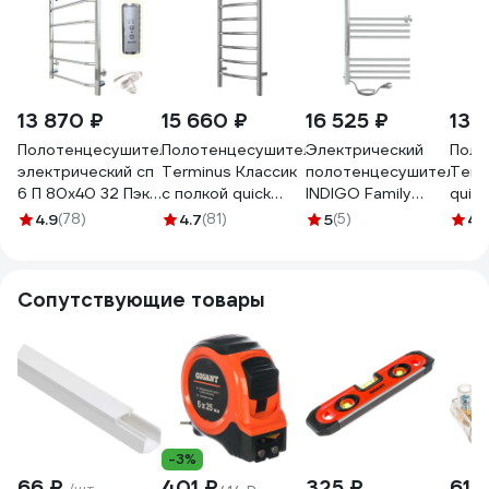
13 870 ₽
15 660 ₽
16 525 ₽
13 
Полотенцесушитель
Полотенцесушитель
Электрический
Поло
электрический сп
Terminus Классик
полотенцесушитель
Term
6 П 80х40 32 Пэк
с полкой quick
INDIGO Family
quic
сп 6 П 80х40 32
touch П8 400x850
(electro) 70/40
400
4.9
(78)
4.7
(81)
5
(5)
4.
Тругор 00267363
4670078531407
(таймер, скрытый
4670
00-00031640
провод слева,
Полиров.)
Сопутствующие товары
перекладины
вправо LFME70-
40L
-3%
66 ₽
401 ₽
325 ₽
61 