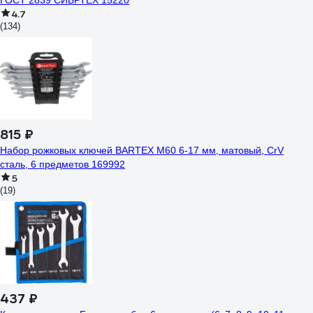
ГОСТ 2839 СИБРТЕХ 15220
4.7
(134)
815 ₽
Набор рожковых ключей BARTEX М60 6-17 мм, матовый, CrV
сталь, 6 предметов 169992
5
(19)
437 ₽