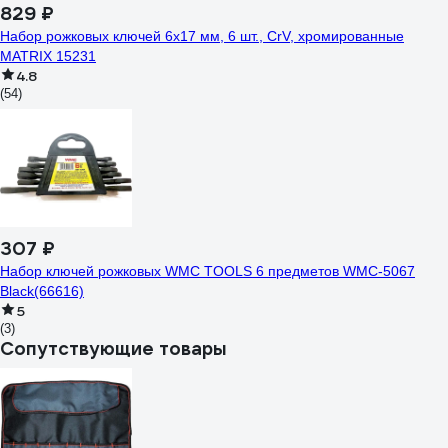
829 ₽
Набор рожковых ключей 6х17 мм, 6 шт., CrV, хромированные
MATRIX 15231
4.8
(54)
307 ₽
Набор ключей рожковых WMC TOOLS 6 предметов WMC-5067
Black(66616)
5
(3)
Сопутствующие товары