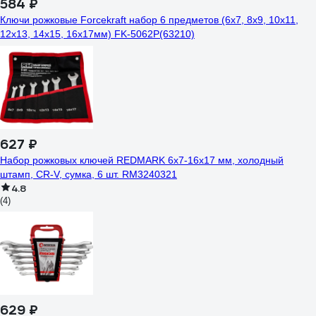
584 ₽
Ключи рожковые Forcekraft набор 6 предметов (6х7, 8х9, 10х11,
12х13, 14х15, 16х17мм) FK-5062P(63210)
627 ₽
Набор рожковых ключей REDMARK 6x7-16x17 мм, холодный
штамп, CR-V, сумка, 6 шт. RM3240321
4.8
(4)
629 ₽