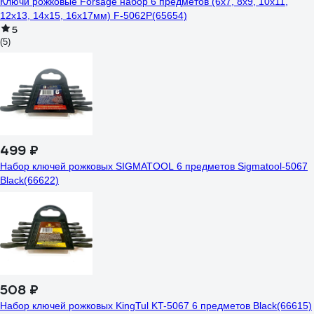
Ключи рожковые Forsage набор 6 предметов (6х7, 8х9, 10х11,
12х13, 14х15, 16х17мм) F-5062P(65654)
5
(5)
499 ₽
Набор ключей рожковых SIGMATOOL 6 предметов Sigmatool-5067
Black(66622)
508 ₽
Набор ключей рожковых KingTul KT-5067 6 предметов Black(66615)