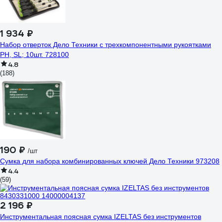
1 934 ₽
Набор отверток Дело Техники c трехкомпонентными рукоятками
PH, SL; 10шт. 728100
4.8
(188)
190 ₽
/шт
Сумка для набора комбинированных ключей Дело Техники 973208
4.4
(59)
2 196 ₽
Инструментальная поясная сумка IZELTAS без инструментов