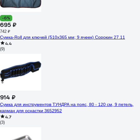
-6%
695 ₽
742 ₽
Сумка-Roll для ключей (510х365 мм; 9 ячеек) Сорокин 27.11
4.4
(9)
914 ₽
Сумка для инструментов ТУНДРА на пояс, 80 - 120 см, 9 петель,
карман для оснастки 3652952
4.7
(3)