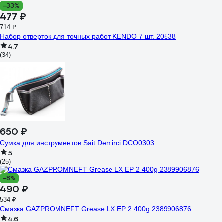
-33%
477 ₽
714 ₽
Набор отверток для точных работ KENDO 7 шт. 20538
4.7
(34)
650 ₽
Сумка для инструментов Sait Demirci DCO0303
5
(25)
-8%
490 ₽
534 ₽
Смазка GAZPROMNEFT Grease LX EP 2 400g 2389906876
4.6