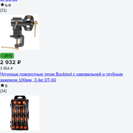
4.6
(31)
-26%
2 932 ₽
3 954 ₽
Чугунные поворотные тиски Bucktool с наковальней и трубным
зажимом 100мм, 3.4кг DT-60
5
(34)