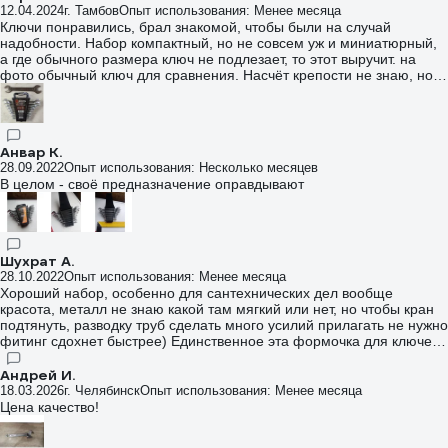
12.04.2024
г. Тамбов
Опыт использования: Менее месяца
Ключи понравились, брал знакомой, чтобы были на случай
надобности. Набор компактный, но не совсем уж и миниатюрный,
а где обычного размера ключ не подлезает, то этот выручит. на
фото обычный ключ для сравнения. Насчёт крепости не знаю, но
индийские ключи, которые у меня в наличии, неплохие.
Анвар К.
28.09.2022
Опыт использования: Несколько месяцев
В целом - своё предназначение оправдывают
Шухрат А.
28.10.2022
Опыт использования: Менее месяца
Хороший набор, особенно для сантехнических дел вообще
красота, металл не знаю какой там мягкий или нет, но чтобы кран
подтянуть, разводку труб сделать много усилий прилагать не нужно
фитинг сдохнет быстрее) Единственное эта формочка для ключей
конечно хлипкая, но я думаю производитель ее сделал не для того
чтобы в ней хранить ключи, а видимо для транспортировки,
Андрей И.
крышечка там сразу у меня оторвалась, так что я ее использую
18.03.2026
г. Челябинск
Опыт использования: Менее месяца
просто как подставку в ящике чтобы ключи не болтались по всему
Цена качество!
ящику и не гремели.