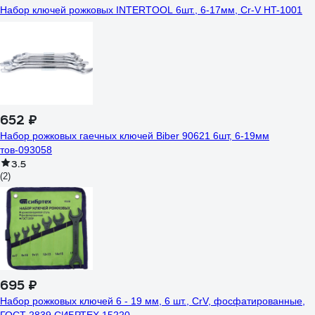
Набор ключей рожковых INTERTOOL 6шт., 6-17мм, Cr-V HT-1001
652 ₽
Набор рожковых гаечных ключей Biber 90621 6шт, 6-19мм
тов-093058
3.5
(2)
695 ₽
Набор рожковых ключей 6 - 19 мм, 6 шт., CrV, фосфатированные,