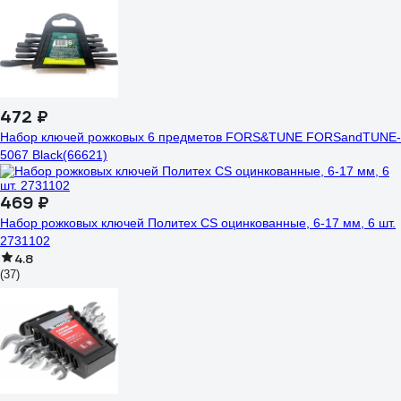
472 ₽
Набор ключей рожковых 6 предметов FORS&TUNE FORSandTUNE-
5067 Black(66621)
469 ₽
Набор рожковых ключей Политех CS оцинкованные, 6-17 мм, 6 шт.
2731102
4.8
(37)