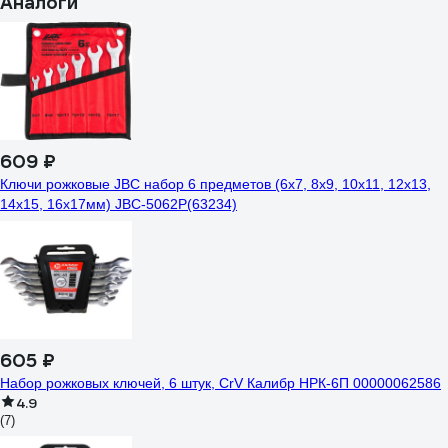
Аналоги
609 ₽
Ключи рожковые JBC набор 6 предметов (6х7, 8х9, 10х11, 12х13,
14х15, 16х17мм) JBC-5062P(63234)
605 ₽
Набор рожковых ключей, 6 штук, CrV Калибр НРК-6П 00000062586
4.9
(7)