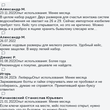
Александр М.
23.11.2022
Опыт использования: Менее месяца
В целом набор радует. Двух размеров для счастья монтажа систем
водоснабжения не хватает на 26 и 29. Сейчас импортное изобилие
требует того. Кейс туго открывается, но это не критично. Можно
ведь и в разброс в ящике хранить бывалому слесарю или
монтажнику.
Александр М.
26.07.2022
Самые ходовые размеры для мелкого ремонта. Удобный кейс,
кроме защелки. В меру легкий набор.
Денис Р.
01.08.2022
Опыт использования: Более года
Рекомендую к покупке, дешевле не найдете.
Игорь
06.04.2023
г. Люберцы
Опыт использования: Менее месяца
Заржавевшие болты и гайки откручивать ими не пробовал и не
собираюсь, думаю не справятся. Прикипевший кран-буксу
отвинтил
Качановский Станислав Юрьевич
21.01.2022
Опыт использования: Менее месяца
Если ключи хранятся на месте, кейс постоянно открыт, нужно
открутить что-то бытовое, то можно брать.