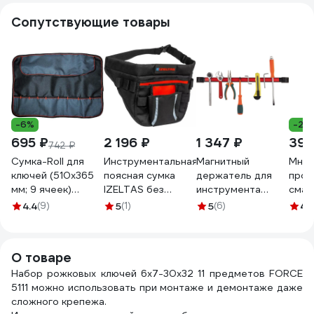
Сопутствующие товары
-6%
-27
695 ₽
2 196 ₽
1 347 ₽
393
742 ₽
Сумка-Roll для
Инструментальная
Магнитный
Мног
ключей (510х365
поясная сумка
держатель для
прон
мм; 9 ячеек)
IZELTAS без
инструмента
смаз
Сорокин 27.11
инструментов
Оберон 600 мм
Mast
4.4
(9)
5
(1)
5
(6)
4.
8430331000
JWXT-24
AB-
14000004137
О товаре
Набор рожковых ключей 6х7-30х32 11 предметов FORCE
5111 можно использовать при монтаже и демонтаже даже
сложного крепежа.