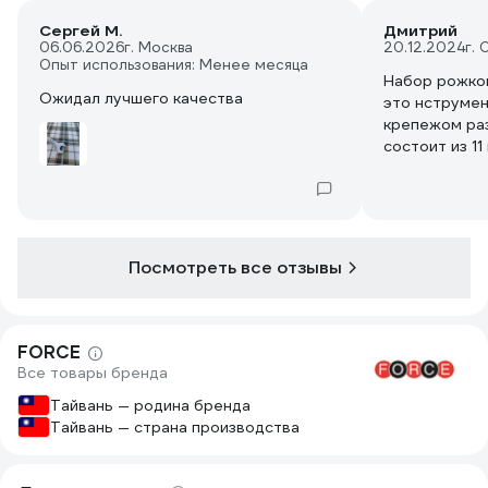
Сергей М.
Дмитрий
06.06.2026
г. Москва
20.12.2024
г. 
Опыт использования: Менее месяца
Набор рожков
Ожидал лучшего качества
это нструмен
крепежом ра
состоит из 1
до 30х32 мм,
с различными
сделаны из к
ванадиевой с
их долговечн
Посмотреть все отзывы
коррозии. Уд
работать с к
труднодоступ
FORCE
Все товары бренда
Тайвань — родина бренда
Тайвань — страна производства