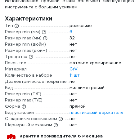
Использование прочной стали облегчает эксплуатацию
инструмента с большим усилием.
Характеристики
Тип
рожковые
Размер min (мм)
6
Размер max (мм)
32
Размер min (дюйм)
нет
Размер max (дюйм)
нет
Трещотка
нет
Покрытие
матовое хромирование
Материал
CrV
Количество в наборе
11 шт
Диэлектрическое покрытие
нет
Вид
миллиметровый
Размер min (Т/E)
нет
Размер max (T/E)
нет
Форма
прямой
Вид упаковки
пластиковый держатель
С шаровым окончанием
нет
Шарнирный механизм
нет
Гарантия производителя 6 месяцев