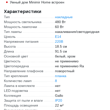
Умный дом Minimir Home встроен
Характеристики
Тип
накладные
Мощность светильника
480 Вт
Мощность лампочки
60 Вт
Тип лампы
накаливания/светодиодная
Цоколь
E14
Напряжение питания
220В
Высота
18.5 см
Длина
91.5 см
Основной цвет
белый, хром
Цветность
не применимо
Цветопередача
не применимо Ra
Направление плафонов
поворотный
Тип крепления
планка
Количество ламп
8
Лампа в комплекте
нет
LED-подсветка
нет
Коллекция
Gallo
Защита от пыли и влаги
IP20
Площадь освещения
22 м²