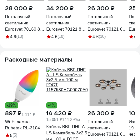
28 000 ₽
34 200 ₽
26 300 ₽
25 
Потолочный
Потолочный
Потолочный
Пото
светильник
светильник
светильник
свет
Eurosvet 70160 8
Eurosvet 70121 8
Eurosvet 70121 6
Euros
хром a057110
черный a052342
черный a052341
черн
4.9
(10)
4.6
(10)
4.6
(10)
4.2
0000
Расходные материалы
-19%
-4%
897 ₽
14 420 ₽
26 300 ₽
105
1 114 ₽
15 051 ₽
144.2 ₽/м
Wi-Fi лампа
Потолочный
Изол
Кабель ВВГ-ПНГ А -
Rubetek RL-3104
светильник
19 мм
LS Камкабель 3x2.5
Eurosvet 70121 6
черн
5
(5)
мм 100 м ГОСТ