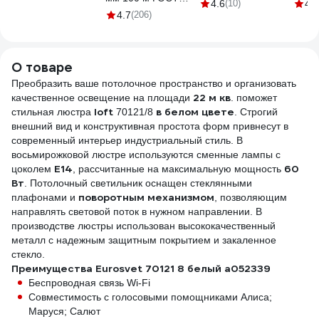
черный a052341
4.6
(10)
4.1
1157К30HG00070А0100М
4.7
(206)
О товаре
Преобразить ваше потолочное пространство и организовать
22 м кв
качественное освещение на площади
. поможет
loft
в белом цвете
стильная люстра
70121/8
. Строгий
внешний вид и конструктивная простота форм привнесут в
современный интерьер индустриальный стиль. В
восьмирожковой люстре используются сменные лампы с
E14
60
цоколем
, рассчитанные на максимальную мощность
Вт
. Потолочный светильник оснащен стеклянными
поворотным механизмом
плафонами и
, позволяющим
направлять световой поток в нужном направлении. В
производстве люстры использован высококачественный
металл с надежным защитным покрытием и закаленное
стекло.
Преимущества Eurosvet 70121 8 белый a052339
Беспроводная связь Wi-Fi
Совместимость с голосовыми помощниками Алиса;
Маруся; Салют