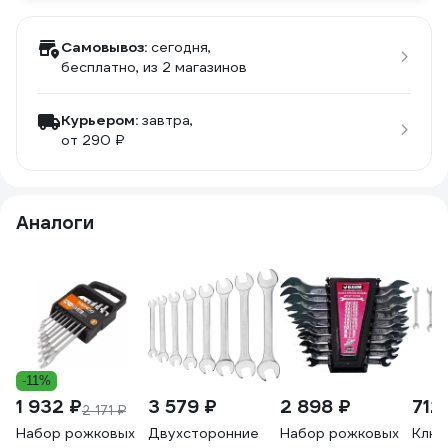
Самовывоз:
сегодня,
бесплатно
, из 2 магазинов
Курьером:
завтра,
от 290 ₽
Аналоги
-11%
1 932 ₽
3 579 ₽
2 898 ₽
712
2 171 ₽
Набор рожковых
Двухсторонние
Набор рожковых
Ключ