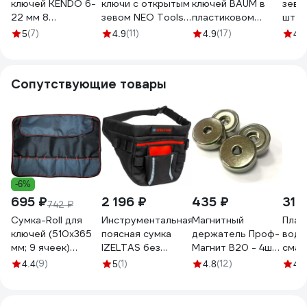
ключей KENDO 6-
ключи с открытым
ключей BAUM в
зево
22 мм 8
зевом NEO Tools
пластиковом
шт T
предметов 15747
6-22 мм, 8 шт. 09-
держателе, 6x7-
35D2
(7)
(11)
(17)
(5
5
4.9
4.9
4
851
24x27 мм, 10
предметов 10-
10МР
Сопутствующие товары
-6%
695 ₽
2 196 ₽
435 ₽
318
742 ₽
Сумка-Roll для
Инструментальная
Магнитный
Плас
ключей (510х365
поясная сумка
держатель Проф-
водо
мм; 9 ячеек)
IZELTAS без
Магнит B20 - 4шт.
смаз
Сорокин 27.11
инструментов
PMYP-B-20
WR-2
(9)
(1)
(12)
(5
4.4
5
4.8
4
8430331000
Long
14000004137
400 г