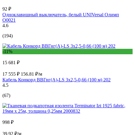
92 ₽
Одноклавишный выключатель, белый UNIVersal Олимп
О0021
4.6
(194)
-11%
15 681 ₽
17 555 ₽
156.81 ₽/м
Кабель Конкорд ВВГнг(А)-LS 3х2,5-0,66 (100 м) 202
4.5
(67)
998 ₽
39.92 ₽/м