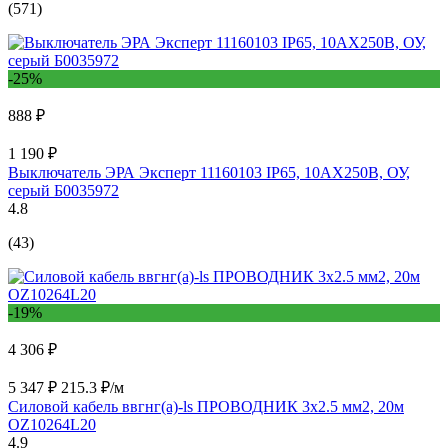
(571)
-25%
888 ₽
1 190 ₽
Выключатель ЭРА Эксперт 11160103 IP65, 10АХ250В, ОУ,
серый Б0035972
4.8
(43)
-19%
4 306 ₽
5 347 ₽
215.3 ₽/м
Силовой кабель ввгнг(a)-ls ПРОВОДНИК 3x2.5 мм2, 20м
OZ10264L20
4.9