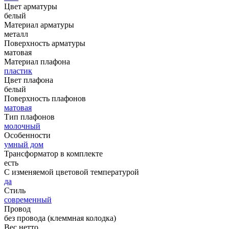
Цвет арматуры
белый
Материал арматуры
металл
Поверхность арматуры
матовая
Материал плафона
пластик
Цвет плафона
белый
Поверхность плафонов
матовая
Тип плафонов
молочный
Особенности
умный дом
Трансформатор в комплекте
есть
С изменяемой цветовой температурой
да
Стиль
современный
Провод
без провода (клеммная колодка)
Вес нетто