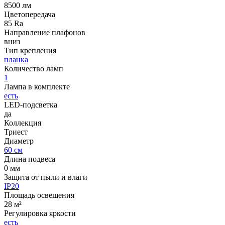
8500 лм
Цветопередача
85 Ra
Направление плафонов
вниз
Тип крепления
планка
Количество ламп
1
Лампа в комплекте
есть
LED-подсветка
да
Коллекция
Триест
Диаметр
60 см
Длина подвеса
0 мм
Защита от пыли и влаги
IP20
Площадь освещения
28 м²
Регулировка яркости
есть