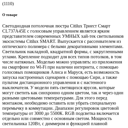
(1110)
О товаре
Светодиодная потолочная люстра Citilux Триест Смарт
CL737A45E с голосовым управлением является ярким
представителем современных УМНЫХ хай-тек светильников
экосистемы Citilux SMART. Выпускается с рассеивателем из
оптического полимера с белыми декоративными элементами.
Светильник накладной, квадратной формы, с закругленными
углами. Крепление подходит для всех типов потолков, в том
числе натяжных. Моделью можно управлять: из приложения
на смартфоне по Wi-Fi при наличии интернета, с помощью
голосовых помощников Алиса и Маруся, есть возможность
запуска настроенных сценариев с помощью Сири, а также
пультом дистанционного управления и с настенного
выключателя. У модели пять светящихся ярусов, которые
могут светить как синхронно одним цветом, так и через один
разными цветовыми температурами. Для этого перед
монтажом, необходимо оставить или убрать специальную
перемычку в коммутации. Диапазон регулировок цветовой
температуры от 3000 до 5500К. RGB подсветка включается
отдельно или совместно с основным светом. Мощность
светильника 120Вт, с диммером и функцией плавной