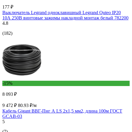
177 ₽
Выключатель Legrand одноклавишный Legrand Quteo IP20
10А 250В винтовые зажимы накладной монтаж белый 782200
4.8
(182)
-15%
8 093 ₽
9 472 ₽
80.93 ₽/м
Кабель Gigant ВВГ-Пнг А LS 2x1,5 мм2, длина 100м ГОСТ
GCAB-03
5
(7)