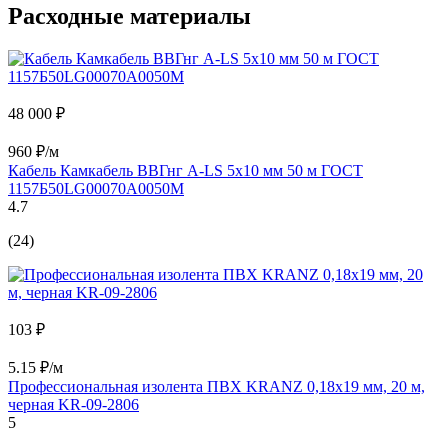
Расходные материалы
48 000 ₽
960 ₽/м
Кабель Камкабель ВВГнг А-LS 5x10 мм 50 м ГОСТ
1157Б50LG00070А0050М
4.7
(24)
103 ₽
5.15 ₽/м
Профессиональная изолента ПВХ KRANZ 0,18х19 мм, 20 м,
черная KR-09-2806
5