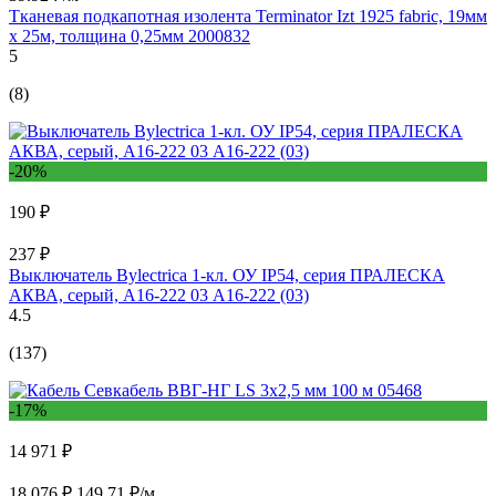
Тканевая подкапотная изолента Terminator Izt 1925 fabric, 19мм
х 25м, толщина 0,25мм 2000832
5
(8)
-20%
190 ₽
237 ₽
Выключатель Bylectrica 1-кл. ОУ IP54, серия ПРАЛЕСКА
АКВА, серый, А16-222 03 А16-222 (03)
4.5
(137)
-17%
14 971 ₽
18 076 ₽
149.71 ₽/м