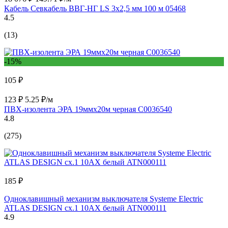
Кабель Севкабель ВВГ-НГ LS 3х2,5 мм 100 м 05468
4.5
(13)
-15%
105 ₽
123 ₽
5.25 ₽/м
ПВХ-изолента ЭРА 19ммх20м черная C0036540
4.8
(275)
185 ₽
Одноклавишный механизм выключателя Systeme Electric
ATLAS DESIGN сх.1 10АХ белый ATN000111
4.9