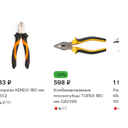
-23%
33 ₽
598 ₽
1 90
корезы KENDO 180 мм
Комбинированные
Развод
202
плоскогубцы TOPEX 180
KRAFTO
мм 32D099
150/34
4.7
(16)
4
(41)
4.8
(6