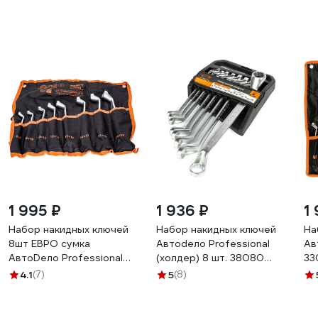
1 995 ₽
1 936 ₽
1
Набор накидных ключей
Набор накидных ключей
На
8шт ЕВРО сумка
Автоdело Professional
Ав
АвтоDело Professional
(холдер) 8 шт. 38080
33
38083 13498
13487
4.1
(7)
5
(8)