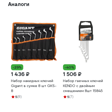
Аналоги
-29%
-40%
1 436 ₽
1 506 ₽
Набор накидных ключей
Набор гаечных ключей
Gigant в сумке 8 шт GKS-
KENDO с двойным
8
смещением 8шт 15845
5
(8)
5
(7)