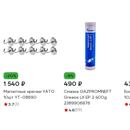
-20%
-8%
1 540 ₽
490 ₽
4
Магнитные крючки YATO
Смазка GAZPROMNEFT
Бо
10шт YT-08690
Grease LX EP 2 400g
10
2389906876
3.7
(3)
4.6
(59)