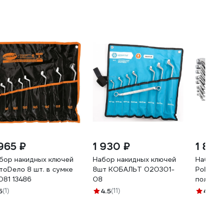
 965 ₽
1 930 ₽
1 891
бор накидных ключей
Набор накидных ключей
Набор 
тоDело 8 шт. в сумке
8шт КОБАЛЬТ 020301-
Pobedi
081 13486
08
полиров
27375
5
(1)
4.5
(11)
4.8
(2