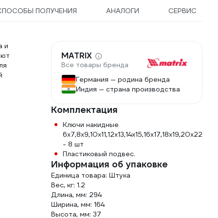
СПОСОБЫ ПОЛУЧЕНИЯ
АНАЛОГИ
СЕРВИС
а и
MATRIX
ают
Все товары бренда
ля
й
Германия — родина бренда
Индия — страна производства
Комплектация
Ключи накидные
6х7,8х9,10х11,12х13,14х15,16х17,18х19,20х22
- 8 шт
Пластиковый подвес.
Информация об упаковке
Единица товара: Штука
Вес, кг: 1.2
Длина, мм: 294
Ширина, мм: 164
Высота, мм: 37