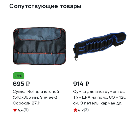
Сопутствующие товары
-6%
695 ₽
914 ₽
Сумка-Roll для ключей
Сумка для инструментов
(510х365 мм; 9 ячеек)
ТУНДРА на пояс, 80 - 120
Сорокин 27.11
см, 9 петель, карман для
оснастки 3652952
4.4
(9)
4.7
(3)