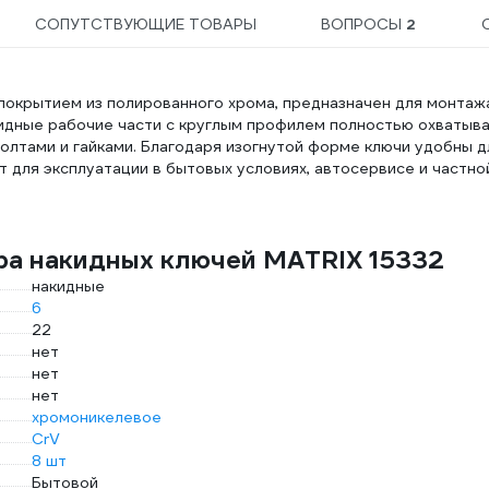
СОПУТСТВУЮЩИЕ ТОВАРЫ
ВОПРОСЫ
2
с покрытием из полированного хрома, предназначен для монтаж
идные рабочие части с круглым профилем полностью охватыв
олтами и гайками. Благодаря изогнутой форме ключи удобны д
 для эксплуатации в бытовых условиях, автосервисе и частно
ра накидных ключей MATRIX 15332
накидные
6
22
нет
нет
нет
хромоникелевое
CrV
8 шт
Бытовой