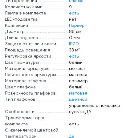
Тип крепления
планка
Количество ламп
9
Лампа в комплекте
есть
LED-подсветка
нет
Коллекция
Паркер
Диаметр
86 см
Длина подвеса
0 мм
Защита от пыли и влаги
IP20
Площадь освещения
33 м²
Регулировка яркости
есть
Цвет арматуры
белый
Материал арматуры
металл
Поверхность арматуры
матовая
Материал плафона
полимер
Цвет плафона
белый
Поверхность плафонов
матовая
Тип плафонов
цветной
управление с помощью
Особенности
пульта ДУ
Трансформатор в
комплекте
есть
С изменяемой цветовой
температурой
да