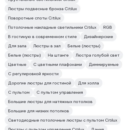
Люстры подвесные бронза Citilux
Поворотные споты Citilux
Потолочные накладные светильники Citilux
RGB
В гостиную в современном стиле
Дизайнерские
Для зала
Люстры в зал
Белые (люстры)
Белые (люстры)
На штанге
Люстра голубой свет
Цветные
С цветными плафонами
Диммируемые
С регулировкой яркости
Дорогие люстры для гостиной
Для холла
С пультом
С пультом управления
Большие люстры для натяжных потолков
Большие для низких потолков
Светодиодные потолочные люстры с пультом Citilux
Люстры с пультом управления Citilux
Дания