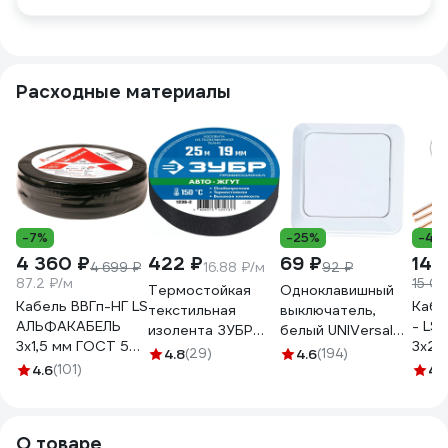
Расходные материалы
-7%
-25%
-4%
4 360 ₽
422 ₽
69 ₽
14 
4 699 ₽
16.88 ₽/м
92 ₽
87.2 ₽/м
15 05
Термостойкая
Одноклавишный
Кабель ВВГп-НГ LS
Кабе
текстильная
выключатель,
АЛЬФАКАБЕЛЬ
- LS
изолента ЗУБР
белый UNIVersal
3х1,5 мм ГОСТ 50
3x2.
Авто-Жгут 19 мм х
Олимп О0021
4.8
(29)
4.6
(194)
м 05190
ГОС
4.6
(101)
25 м 1236-2
4.
115
О товаре