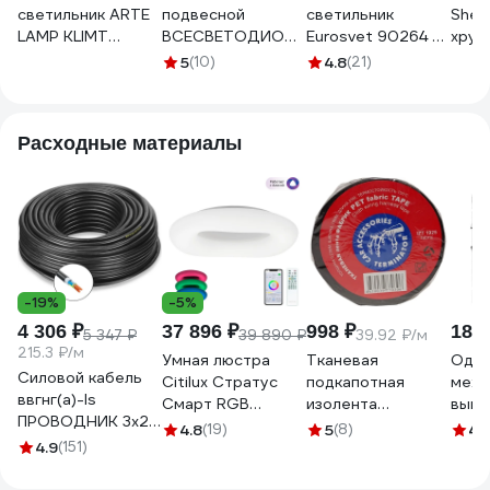
светильник ARTE
подвесной
светильник
Shel
LAMP KLIMT
ВСЕСВЕТОДИОДЫ
Eurosvet 90264 2
хрус
A2850SP-75BK
Hoop 85Вт,
черный a058973
пуль
5
(10)
4.8
(21)
D1000x50,
CL33
4000К, белый,
подвесной, IP40
Расходные материалы
vs-ds-Hoop-
D1000x50-85w-
4k-w-p
-19%
-5%
4 306 ₽
37 896 ₽
998 ₽
185 
5 347 ₽
39 890 ₽
39.92 ₽/м
215.3 ₽/м
Умная люстра
Тканевая
Одно
Силовой кабель
Citilux Стратус
подкапотная
меха
ввгнг(a)-ls
Смарт RGB
изолента
выкл
ПРОВОДНИК 3x2.5
CL732A800G
Terminator Izt
Syst
4.8
(19)
5
(8)
4.
мм2, 20м
4.9
(151)
1925 fabric, 19мм х
ATLA
OZ10264L20
25м, толщина
10АХ