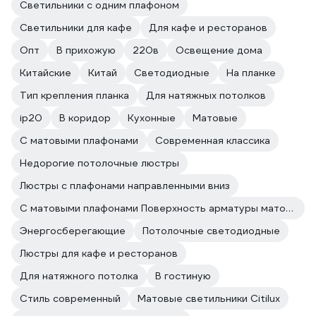
Светильники с одним плафоном
Светильники для кафе
Для кафе и ресторанов
Опт
В прихожую
220в
Освещение дома
Китайские
Китай
Светодиодные
На планке
Тип крепления планка
Для натяжных потолков
ip20
В коридор
Кухонные
Матовые
С матовыми плафонами
Современная классика
Недорогие потолочные люстры
Люстры с плафонами направленными вниз
С матовыми плафонами Поверхность арматуры матовая
Энергосберегающие
Потолочные светодиодные
Люстры для кафе и ресторанов
Для натяжного потолка
В гостиную
Стиль современный
Матовые светильники Citilux