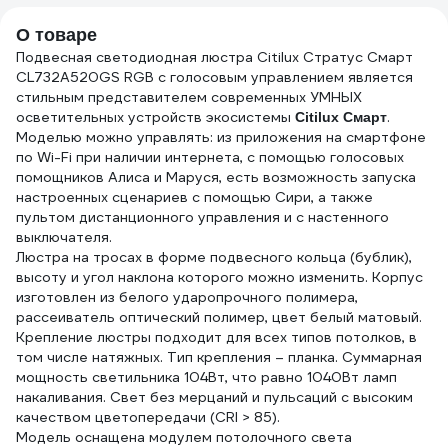
0,25мм 2000832
ATN0
О товаре
Подвесная светодиодная люстра Citilux Стратус Смарт
CL732A520GS RGB с голосовым управлением является
стильным представителем современных УМНЫХ
осветительных устройств экосистемы
.
Citilux Смарт
Моделью можно управлять: из приложения на смартфоне
по Wi-Fi при наличии интернета, с помощью голосовых
помощников Алиса и Маруся, есть возможность запуска
настроенных сценариев с помощью Сири, а также
пультом дистанционного управления и с настенного
выключателя.
Люстра на тросах в форме подвесного кольца (бублик),
высоту и угол наклона которого можно изменить. Корпус
изготовлен из белого ударопрочного полимера,
рассеиватель оптический полимер, цвет белый матовый.
Крепление люстры подходит для всех типов потолков, в
том числе натяжных. Тип крепления – планка. Суммарная
мощность светильника 104Вт, что равно 1040Вт ламп
накаливания. Свет без мерцаний и пульсаций с высоким
качеством цветопередачи (CRI > 85).
Модель оснащена модулем потолочного света