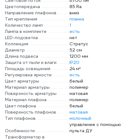
Световой поток
6700 лм
Цветопередача
85 Ra
Направление плафонов
вниз
Тип крепления
планка
Количество ламп
1
Лампа в комплекте
есть
LED-подсветка
нет
Коллекция
Стратус
Диаметр
52 см
Длина подвеса
1200 мм
Защита от пыли и влаги
IP20
Площадь освещения
24 м²
Регулировка яркости
есть
Цвет арматуры
белый
Материал арматуры
полимер
Поверхность арматуры
матовая
Материал плафона
полимер
Цвет плафона
белый
Поверхность плафонов
матовая
Тип плафонов
молочный
управление с помощью
Особенности
пульта ДУ
Трансформатор в