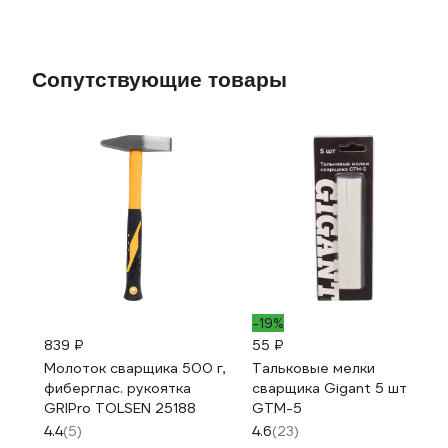
Сопутствующие товары
-19%
839 ₽
55 ₽
Молоток сварщика 500 г,
Тальковые мелки
фиберглас. рукоятка
сварщика Gigant 5 шт
GRIPro TOLSEN 25188
GTM-5
4.4
(5)
4.6
(23)