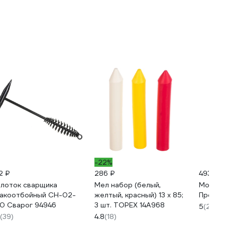
-22%
2 ₽
286 ₽
493 ₽
лоток сварщика
Мел набор (белый,
Молото
акоотбойный CH-02-
желтый, красный) 13 x 85;
Профес
0 Сварог 94946
3 шт. TOPEX 14A968
5
(22)
(39)
4.8
(18)