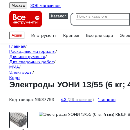
306 магазинов
Москва
Каталог
Инструмент
Крепеж
Всё для сада
Элек
Акции
Главная
/
Расходные материалы
/
Для инструмента
/
Для сварочных работ
/
ММА
/
Электроды
/
Кедр
Электроды УОНИ 13/55 (6 кг; 
Код товара:
16537793
4.3
(29 отзывов)
1 вопрос