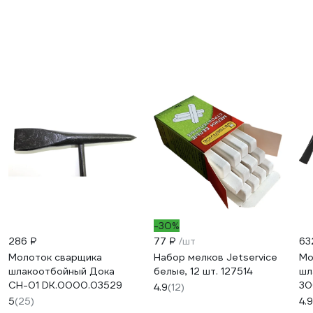
-30%
286 ₽
77 ₽
/шт
63
Молоток сварщика
Набор мелков Jetservice
Мо
шлакоотбойный Дока
белые, 12 шт. 127514
шл
СН-01 DK.0000.03529
30
4.9
(12)
5
(25)
4.9