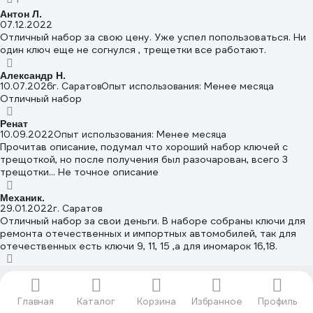
напишу тут ответ. Фото прилагаю.
Антон Л.
07.12.2022
Отличный набор за свою цену. Уже успел попользоваться. Ни
один ключ еще не согнулся , трещетки все работают.
Александр Н.
10.07.2026
г. Саратов
Опыт использования: Менее месяца
Отличный набор
Ренат
10.09.2022
Опыт использования: Менее месяца
Прочитав описание, подумал что хороший набор ключей с
трещоткой, но после получения был разочарован, всего 3
трещотки... Не точное описание
Механик.
29.01.2022
г. Саратов
Отличный набор за свои деньги. В наборе собраны ключи для
ремонта отечественных и импортных автомобилей, так для
отечественных есть ключи 9, 11, 15 ,а для иномарок 16,18.
Посмотреть все отзывы
Главная
Каталог
Корзина
Избранное
Профиль
Forsage