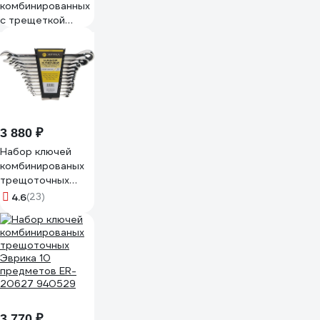
комбинированных
с трещеткой
MegArsenal 8
предметов 6-
22мм MA-35-6 (5)
3 880 ₽
Набор ключей
комбинированых
трещоточных
Эврика 12
4.6
(23)
предметов ER-
20624 940528
3 770 ₽