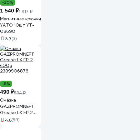
-20%
1 540 ₽
1 917 ₽
Магнитные крючки
YATO 10шт YT-
08690
3.7
(3)
-8%
490 ₽
534 ₽
Смазка
GAZPROMNEFT
Grease LX EP 2
400g
4.6
(59)
2389906876