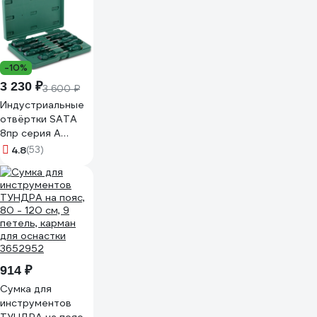
-10%
3 230 ₽
3 600 ₽
Индустриальные
отвёртки SATA
8пр серия А
крестовые и
4.8
(53)
плоские.
Повышенный
ресурс для
потоковой
нагрузки. 09306
914 ₽
Сумка для
инструментов