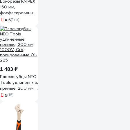
Бокорезы KNIPEX
160 мм,
фосфатированные,
3-комп ручки KN-
4.5
(175)
7002160
1 483 ₽
Плоскогубцы NEO
Tools удлиненные,
прямые, 200 мм,
1000V, CrV,
5
(16)
полированные 01-
225