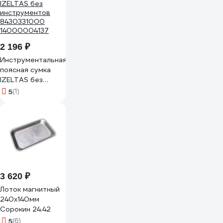
2 196 ₽
Инструментальная
поясная сумка
IZELTAS без
инструментов
5
(1)
8430331000
14000004137
3 620 ₽
Лоток магнитный
240х140мм
Сорокин 24.42
5
(6)