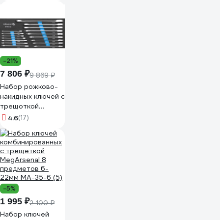
20622 940527
-21%
7 806 ₽
9 869 ₽
Набор рожково-
накидных ключей с
трещоткой
HOEGERT
4.6
(17)
TECHNIK 16шт
HT1R006-HT1R021
HT7G146
-5%
1 995 ₽
2 100 ₽
Набор ключей