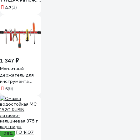
ТУНДРА на пояс,
80 - 120 см, 9
4.7
(3)
петель, карман
для оснастки
3652952
1 347 ₽
Магнитный
держатель для
инструмента
Оберон 600 мм
5
(6)
JWXT-24
-26%