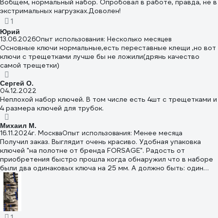
Вобщем, нормальный набор. Опробовал в работе, правда, не в
экстримальных нагрузках.Доволен!
1
Юрий
13.06.2026
Опыт использования: Несколько месяцев
Основные ключи нормальные,есть переставные клещи ,но вот
ключи с трещетками лучше бы не ложили(дрянь качество
самой трещетки)
Сергей О.
04.12.2022
Неплохой набор ключей. В том числе есть 4шт с трещетками и
4 размера ключей для трубок.
Михаил М.
16.11.2024
г. Москва
Опыт использования: Менее месяца
Получил заказ. Выглядит очень красиво. Удобная упаковка
ключей "на полотне от бренда FORSAGE". Радость от
приобретения быстро прошла когда обнаружил что в наборе
были два одинаковых ключа на 25 мм. А должно быть: один
ключ на 25 мм, а другой на 26 мм. Остальные ключи
соответствуют маркировке на полотне. Вот уж никак не
ожидал такого подвоха. Задал вопрос магазину, что будем
делать в этом случае. Посмотрим что ответит магазин.
Ставлю две звезды. Будет нормальное решение вопроса,
1