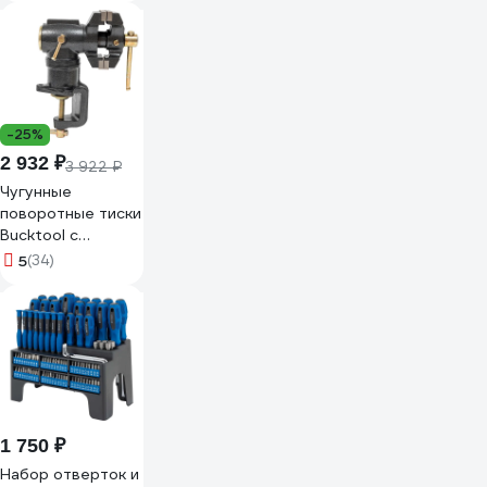
-25%
2 932 ₽
3 922 ₽
Чугунные
поворотные тиски
Bucktool с
наковальней и
5
(34)
трубным зажимом
100мм, 3.4кг DT-
60
1 750 ₽
Набор отверток и