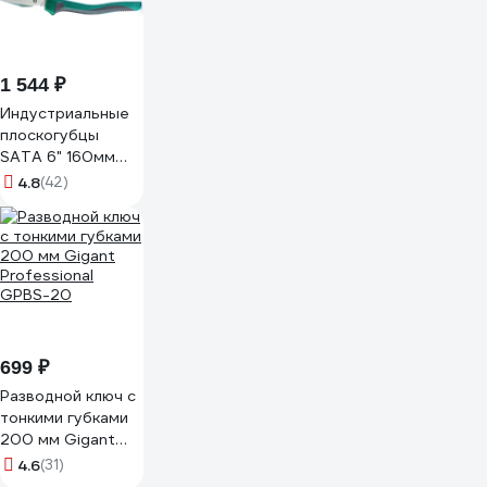
1 544 ₽
Индустриальные
плоскогубцы
SATA 6" 160мм
CrNi +30%
4.8
(42)
прочности.
Эталон для
тяжёлых
производств.
70301A
699 ₽
Разводной ключ с
тонкими губками
200 мм Gigant
Professional
4.6
(31)
GPBS-20