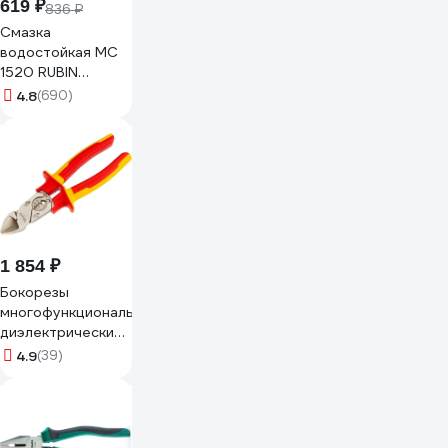
619 ₽
836 ₽
Смазка
водостойкая МС
1520 RUBIN
литиево-
4.8
(690)
кальциевая 375 г
картридж
ВМПАВТО 1407
1 854 ₽
Бокорезы
многофункциональные
диэлектрические
206мм KRANZ KR-
4.9
(39)
12-4652-3