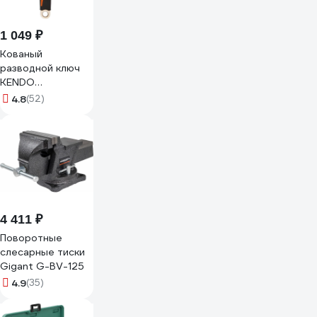
1 049 ₽
Кованый
разводной ключ
KENDO
углеродистая
4.8
(52)
сталь, 250 мм, 10"
15103
4 411 ₽
Поворотные
слесарные тиски
Gigant G-BV-125
4.9
(35)