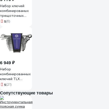
Набор ключей
комбинированых
трещоточных
Эврика 10
5
(6)
предметов ER-
20627 940529
6 949 ₽
Набор
комбинированных
ключей TLX
MT8602PR
5
(21)
рожковые и
Сопутствующие товары
накидные, с
трещоткой, 6-22
мм, на клипсе, 12
шт. 73377