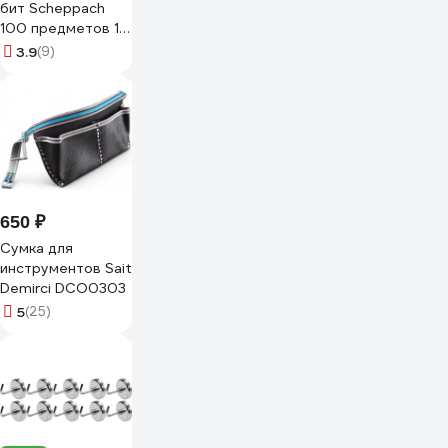
бит Scheppach
100 предметов 1/4
Sch-10100(65860)
3.9
(9)
650 ₽
Сумка для
инструментов Sait
Demirci DCO0303
5
(25)