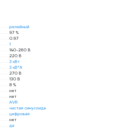
релейный
97 %
0.97
1
140-260 В
220 В
3 кВт
3 кВ*А
270 В
130 В
8 %
нет
нет
AVR
чистая синусоида
цифровая
нет
да