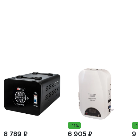
-11%
-
8 789 ₽
6 905 ₽
9