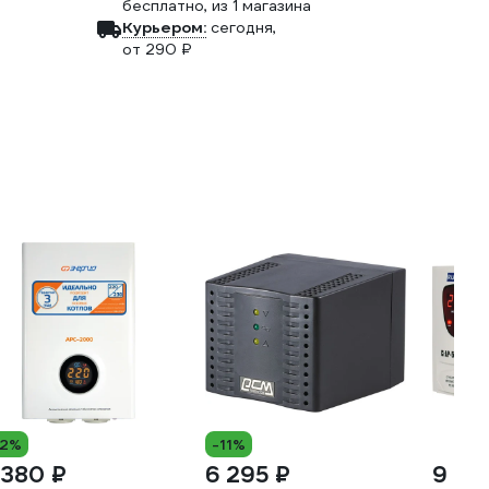
бесплатно
, из 1 магазина
Курьером:
сегодня,
от 290 ₽
12%
-11%
 380 ₽
6 295 ₽
9 19