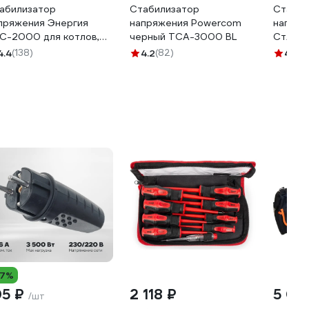
абилизатор
Стабилизатор
Стабил
пряжения Энергия
напряжения Powercom
напряж
С-2000 для котлов,
черный TCA-3000 BL
СтАР-
нофазный, Е0101-0110
4.4
(138)
4.2
(82)
4.6
(2
17%
05 ₽
2 118 ₽
5 03
/шт