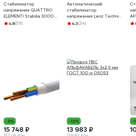
Стабилизатор
Автоматический
Ст
напряжения QUATTRO
стабилизатор
на
ELEMENTI Stabilia 3000
напряжения Lenz Technic
АР
(3000 ВА, 140-270 В)
R2000W
од
4.8
(59)
4.3
(24)
917-674
-5%
-13%
-
15 748 ₽
13 983 ₽
1
157.48 ₽/м
139.83 ₽/м