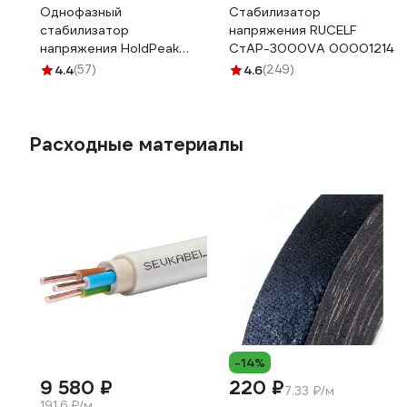
Однофазный
Стабилизатор
стабилизатор
напряжения RUCELF
напряжения HoldPeak
СтАР-3000VA 00001214
DVT-5000VA
4.4
(57)
4.6
(249)
Расходные материалы
-14%
9 580 ₽
220 ₽
7.33 ₽/м
191.6 ₽/м