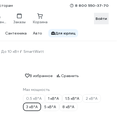
8 800 550-37-70
сторам
Войти
Сравнение
Заказы
Корзина
Сантехника
Авто
Для юрлиц
До 10 кВт
SmartWatt
/
В избранное
Сравнить
Max мощность
0.5 кВ*А
1 кВ*А
1.5 кВ*А
2 кВ*А
3 кВ*А
5 кВ*А
8 кВ*А