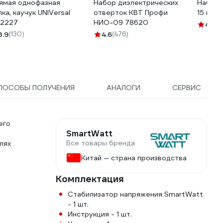
ямая однофазная
Набор диэлектрических
Набор 
лка, каучук UNIVersal
отверток КВТ Профи
15 пре
2227
НИО-09 78620
4.4
(8
3.9
(130)
4.6
(476)
ПОСОБЫ ПОЛУЧЕНИЯ
АНАЛОГИ
СЕРВИС
его
SmartWatt
Все товары бренда
лях
Китай — страна производства
Комплектация
Стабилизатор напряжения SmartWatt
- 1 шт.
Инструкция - 1 шт.